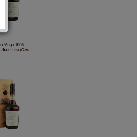
s d`Auge 1993
е Льон Пэи д`Ож