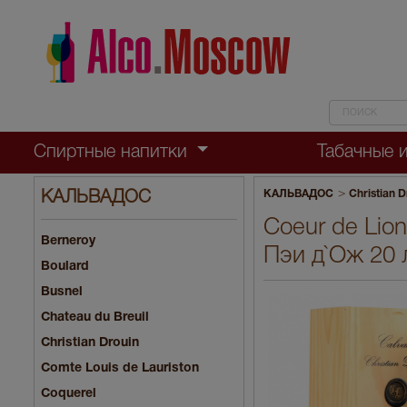
Спиртные напитки
Табачные 
>
КАЛЬВАДОС
Christian D
КАЛЬВАДОС
Coeur de Lio
Berneroy
Пэи д`Ож 20 
Boulard
Busnel
Chateau du Breuil
Christian Drouin
Comte Louis de Lauriston
Coquerel