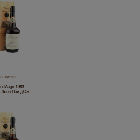
 наличии
s d`Auge 1963
е Льон Пэи д`Ож