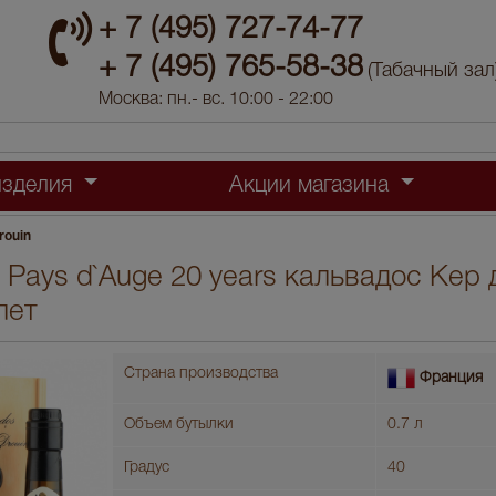
+ 7 (495) 727-74-77
+ 7 (495) 765-58-38
(Табачный зал
Москва: пн.- вс. 10:00 - 22:00
изделия
Акции магазина
rouin
n Pays d`Auge 20 years кальвадос Кер 
лет
Страна производства
Франция
Объем бутылки
0.7 л
Градус
40