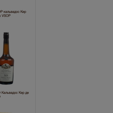
OP кальвадос Кер
ж VSOP
XO Кальвадос Кер де
О