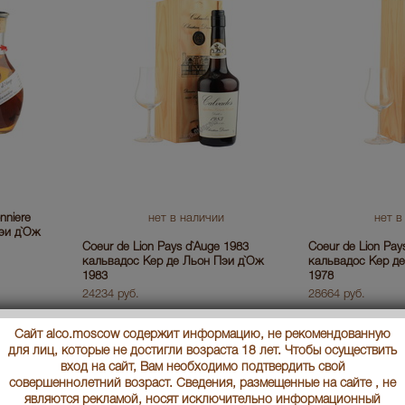
nniere
нет в наличии
нет в
эи д`Ож
Coeur de Lion Pays d`Auge 1983
Coeur de Lion Pay
кальвадос Кер де Льон Пэи д`Ож
кальвадос Кер д
1983
1978
24234 руб.
28664 руб.
Сайт alco.moscow содержит информацию, не рекомендованную
для лиц, которые не достигли возраста 18 лет. Чтобы осуществить
вход на сайт, Вам необходимо подтвердить свой
совершеннолетний возраст. Сведения, размещенные на сайте , не
являются рекламой, носят исключительно информационный