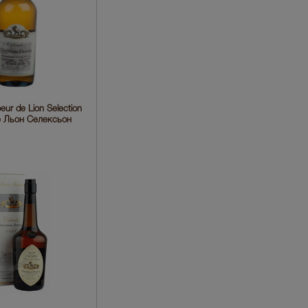
oeur de Lion Selection
е Льон Селексьон