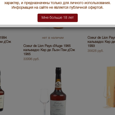
характер, и предназначены только для личного использования.
Информация на сайте не является публичной офертой.
Мне больше 18 лет
 1994
нет в наличии
Coeur de Lion Pay
эи д`Ож
кальвадос Кер д
Coeur de Lion Pays d`Auge 1965
1993
кальвадос Кер де Льон Пэи д`Ож
35628 руб.
1965
33996 руб.