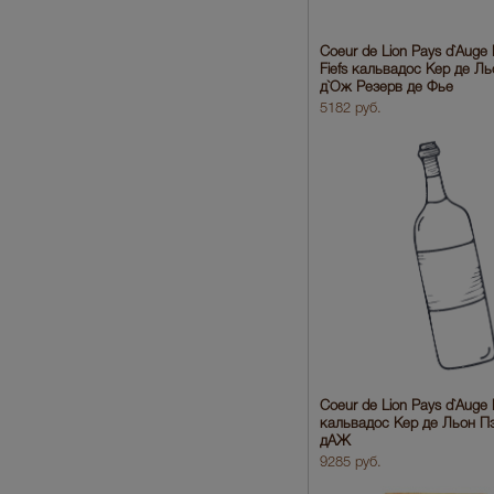
Coeur de Lion Pays d`Auge
Fiefs кальвадос Кер де Л
д`Ож Резерв де Фье
5182 руб.
Coeur de Lion Pays d`Auge
кальвадос Кер де Льон П
дАЖ
9285 руб.