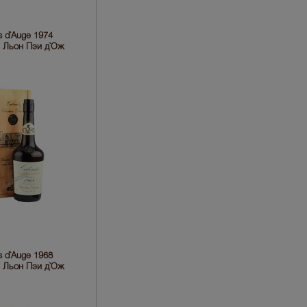
s d`Auge 1974
е Льон Пэи д`Ож
s d`Auge 1968
е Льон Пэи д`Ож