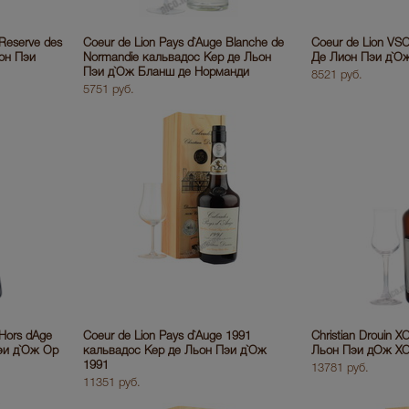
 Reserve des
Coeur de Lion Pays d`Auge Blanche de
Coeur de Lion VS
ьон Пэи
Normandie кальвадос Кер де Льон
Де Лион Пэи д`О
Пэи д`Ож Бланш де Норманди
8521 руб.
5751 руб.
 Hors dAge
Coeur de Lion Pays d`Auge 1991
Christian Drouin 
эи д`Ож Ор
кальвадос Кер де Льон Пэи д`Ож
Льон Пэи дОж Х
1991
13781 руб.
11351 руб.