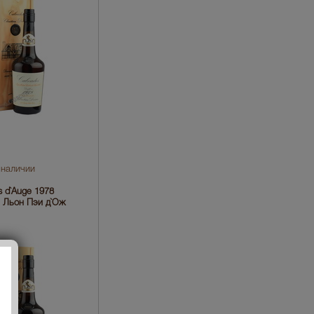
 наличии
s d`Auge 1978
е Льон Пэи д`Ож