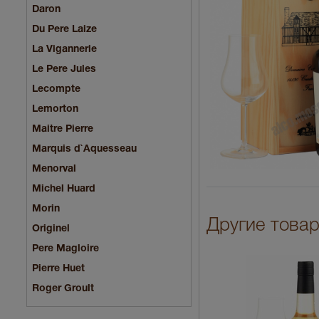
Daron
Du Pere Laize
La Vigannerie
Le Pere Jules
Lecompte
Lemorton
Maitre Pierre
Marquis d`Aquesseau
Menorval
Michel Huard
Morin
Другие товары
Originel
Pere Magloire
Pierre Huet
Roger Groult