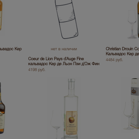
альвадос Кер
нет в наличии
Christian Drouin C
Кальвадос Кер д
Coeur de Lion Pays d`Auge Fine
4484 руб.
кальвадос Кер де Льон Пэи д`Ож Фин
4198 руб.