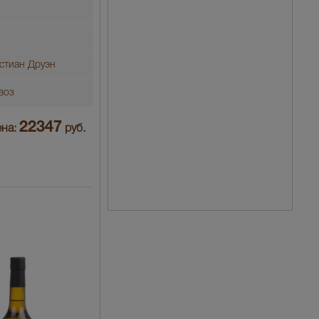
стиан Друэн
воз
22347
на:
руб.