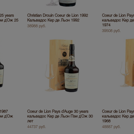
25 years
Christian Drouin Coeur de Lion 1992
Coeur de Lion Pay
эи д`Ож 25
Кальвадос Кер де Льон 1992
кальвадос Кер д
1974
38988 руб.
39508 руб.
 1987
Coeur de Lion Pays d`Auge 30 years
Coeur de Lion Pay
эи д`Ож
кальвадос Кер де Льон Пэи д`Ож 30
кальвадос Кер д
лет
1968
44737 руб.
48887 руб.