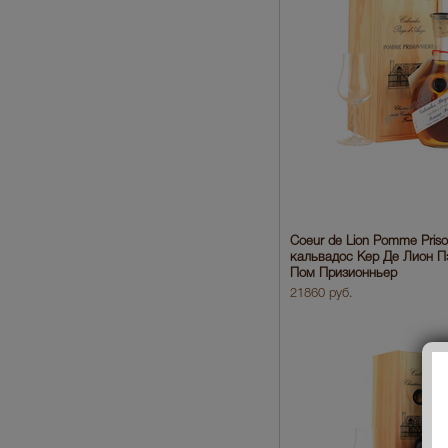
Coeur de Lion Pomme Priso
кальвадос Кер Де Лион П
Пом Призионньер
21860 руб.