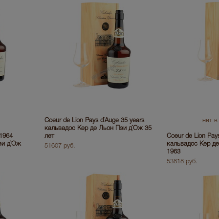
Coeur de Lion Pays d`Auge 35 years
нет в
кальвадос Кер де Льон Пэи д`Ож 35
 1964
лет
Coeur de Lion Pay
эи д`Ож
кальвадос Кер д
51607 руб.
1963
53818 руб.