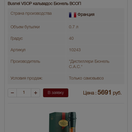
Busnel VSOP кальвадос Бюнель ВСОП
Страна производства
Франция
Объем бутылки
0.7 л
Градус
40
Артикул
10243
Производитель
"Дистиллери Бюнель
С.А.С."
Условия продаж:
Только самовывоз
5691
В заявку
Цена :
руб.