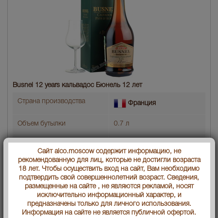
Busnel 12 years кальвадос Бюнель 12 лет
Страна производства
Франция
Объем бутылки
0.7 л
Градус
43
Сайт alco.moscow содержит информацию, не
рекомендованную для лиц, которые не достигли возраста
Выдержка лет
12
18 лет. Чтобы осуществить вход на сайт, Вам необходимо
подтвердить свой совершеннолетний возраст. Сведения,
Артикул
26551
размещенные на сайте , не являются рекламой, носят
исключительно информационный характер, и
Производитель
"Дистиллери Бюнель
предназначены только для личного использования.
С.А.С."
Информация на сайте не является публичной офертой.