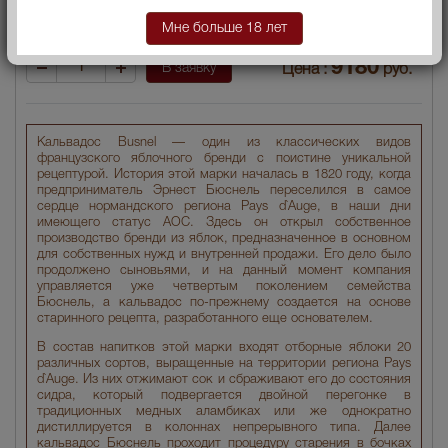
Условия продаж:
Только самовывоз
Мне больше 18 лет
9180
В заявку
Цена :
руб.
Кальвадос Busnel — один из классических видов
французского яблочного бренди с поистине уникальной
рецептурой. История этой марки началась в 1820 году, когда
предприниматель Эрнест Бюснель переселился в самое
сердце нормандского региона Pays d`Auge, в наши дни
имеющего статус АОС. Здесь он открыл собственное
производство бренди из яблок, предназначенное в основном
для собственных нужд и внутренней продажи. Его дело было
продолжено сыновьями, и на данный момент компания
управляется уже четвертым поколением семейства
Бюснель, а кальвадос по-прежнему создается на основе
старинного рецепта, разработанного еще основателем.
В состав напитков этой марки входят отборные яблоки 20
различных сортов, выращенные на территории региона Pays
d`Auge. Из них отжимают сок и сбраживают его до состояния
сидра, который подвергается двойной перегонке в
традиционных медных аламбиках или же однократно
дистиллируется в колоннах непрерывного типа. Далее
кальвадос Бюснель проходит процедуру старения в бочках