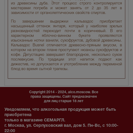
из древесины дуба. Этот процесс строго контролируется
мастерами погреба и может занять от 2 до 35 лет в
зависимости от органолептических свойств спиртов.
По завершении выдержки кальвадос приобретает
насыщенный оттенок янтаря, который у наиболее зрелых
разновидностей переходит почти в коричневый. В его
характерном яблочно-винном букете проявляются
изысканные нотки ванили, сухофруктов, дубовой древесины.
Кальвадос Busnel отличается древесно-пряным вкусом, в
котором на втором плане проступают нюансы сухофруктов и
кофе. Дегустацию завершает благородное, несколько сухое
послевкусие. По традиции этот напиток подают как
дижестив, но допускается и употребление между переменой
блюд во время сытной трапезы.
Copyright 2014 - 2024, alco.moscow. Все
права защищены. Сайт предназначен
для лиц старше 18 лет
Уведомляем, что алкогольная продукция может быть
приобретена
только в магазине СЕМАРГЛ.
г. Москва, ул. Серпуховский вал, дом 5. Пн-Вс, с 10:00-
22:00