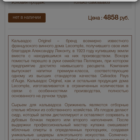
Условия продаж:
Только самовывоз
4858
нет в наличии
Цена :
руб.
Кальвадос Originel – бренд всемирно известного
французского винного дома Lecompte, получившего свое имя
благодаря Александру Леконту, в 1923 году купившему земли
вместе с находившимся на них производством. Вскоре
поместье перешло в руки семейства Пеллерин, при котором
предприятие достигло наивысшего расцвета. Компания
выпускает напитки премиум-класса, соответствующие
одному из высших стандартов качества Calvados Pays
d’Auge. Кальвадос Originel, как и остальная продукция дома
Lecompte, изготавливается в ограниченных количествах в
связи с особенностями производства, полностью
основанного на ручном труде.
Сырьем для кальвадоса Орижинель являются отборные
спелые яблоки из собственного хозяйства. Из плодов делают
сидр, который затем дистиллируют и оставляют созревать в
дубовых бочках первого или второго наполнения. После
выдержки профессиональный мастер купажа смешивает
яблочные спирты в определенных пропорциях, создавая
уникальные шедевры алкогольного искусства. Солнечно-