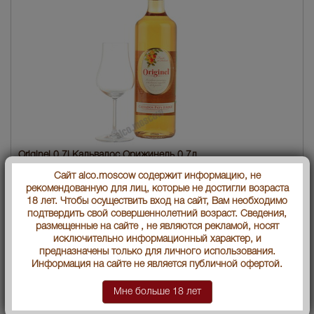
Originel 0.7l Кальвадос Орижинель 0.7л
Сайт alco.moscow содержит информацию, не
Страна производства
Франция
рекомендованную для лиц, которые не достигли возраста
18 лет. Чтобы осуществить вход на сайт, Вам необходимо
Объем бутылки
0.7 л
подтвердить свой совершеннолетний возраст. Сведения,
размещенные на сайте , не являются рекламой, носят
Градус
40
исключительно информационный характер, и
предназначены только для личного использования.
Информация на сайте не является публичной офертой.
Артикул
08756
Мне больше 18 лет
Производитель
"Леконт"