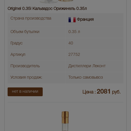
Originel 0.35l Кальвадос Орижинель 0.35л
Страна производства
Франция
Объем бутылки
0.35 л
Градус
40
Артикул
27752
Производитель
Дистиллери Леконт
Условия продаж:
Только самовывоз
2081
нет в наличии
Цена :
руб.