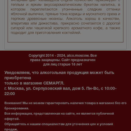
янтарный цвет кальвадоса Originel полностью гармонирует с
теплым и ярким вкусоароматическим букетом напитка, в
котором переплетаются утонченные сладкие оттенки
яблочной выпечки, пряные тона корицы и мускатного ореха и
терпкие древесные нюансы. Алкоголь хорош в качестве,
аперитива или дижестива, прекрасно сочетается с дорогой
сигарой или чашечкой крепкого ароматного кофе, а также
подходит для приготовления коктейлей.
Copyright 2014 - 2024, alco.moscow. Все
права защищены. Сайт предназначен
для лиц старше 18 лет
Уведомляем, что алкогольная продукция может быть
приобретена
только в магазине СЕМАРГЛ.
г. Москва, ул. Серпуховский вал, дом 5. Пн-Вс, с 10:00-
22:00
Внимание! Мы не можем гарантировать наличия товара в магазине без его
бронирования.
Вся информация, представленная на сайте, не является публичной
офертой.
Обращайтесь к нашим специалистам для уточнения цен и условий
продаж.