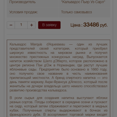
Производитель
"Кальвадос Пьер Уэ Сарл"
Условия продаж:
Только самовывоз
33486
В заявку
Цена :
руб.
Кальвадос Marquis d`Aquesseau — один из лучших
представителей своей категории, который приобрел
широкую известность на мировом рынке и получил
множество престижных конкурсных наград. Выпускается
напиток хозяйством Шато д`Эберто, которое расположено в
центре региона Пэи д`Ож в Нормандии, где растут лучшие
яблоневые сады. Предприятие было основано в 1660 году,
оно получило свое название в честь наименования
прилегающей местности. А бренд спиртного напитка — это
дань памяти маркизу Анри-Франсуа д`Агессо, который после
женитьбы на дочери владельца шато немало способствовал
развитию производства кальвадоса.
В роли сырья для создания напитка выступают яблоки
разных сортов. Плоды собирают в середине осени и пускают
на сидр, который затем сбраживают и перегоняют в медных
кубах. Полученные спирты выдерживают в бочках из
французского дуба. В ассортимент торговой марки входят