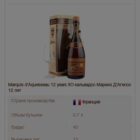
Marquis d`Aquesseau 12 years XO кальвадос Маркиз Д`Агессо
12 лет
Страна производства
Франция
Объем бутылки
0.7 л
Градус
40
Выдержка лет
12