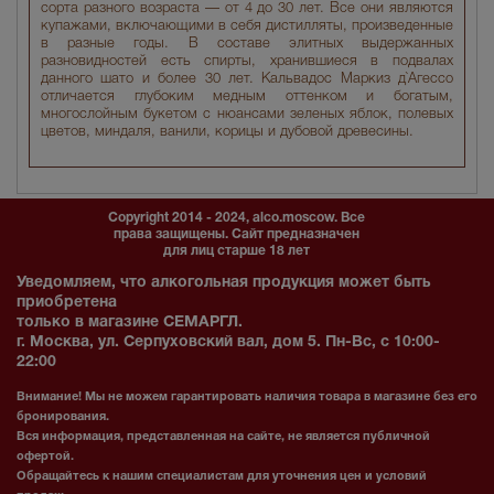
сорта разного возраста — от 4 до 30 лет. Все они являются
купажами, включающими в себя дистилляты, произведенные
в разные годы. В составе элитных выдержанных
разновидностей есть спирты, хранившиеся в подвалах
данного шато и более 30 лет. Кальвадос Маркиз д`Агессо
отличается глубоким медным оттенком и богатым,
многослойным букетом с нюансами зеленых яблок, полевых
цветов, миндаля, ванили, корицы и дубовой древесины.
Copyright 2014 - 2024, alco.moscow. Все
права защищены. Сайт предназначен
для лиц старше 18 лет
Уведомляем, что алкогольная продукция может быть
приобретена
только в магазине СЕМАРГЛ.
г. Москва, ул. Серпуховский вал, дом 5. Пн-Вс, с 10:00-
22:00
Внимание! Мы не можем гарантировать наличия товара в магазине без его
бронирования.
Вся информация, представленная на сайте, не является публичной
офертой.
Обращайтесь к нашим специалистам для уточнения цен и условий