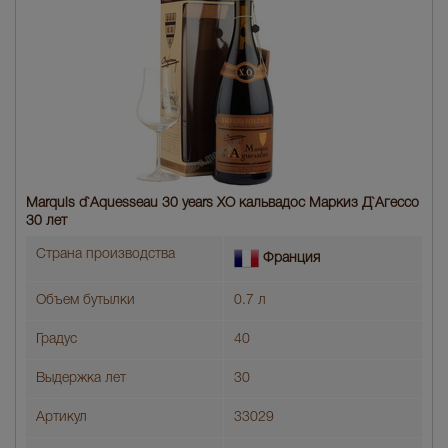
Marquis d`Aquesseau 30 years XO кальвадос Маркиз Д`Агессо
30 лет
Страна производства
Франция
Объем бутылки
0.7 л
Градус
40
Выдержка лет
30
Артикул
33029