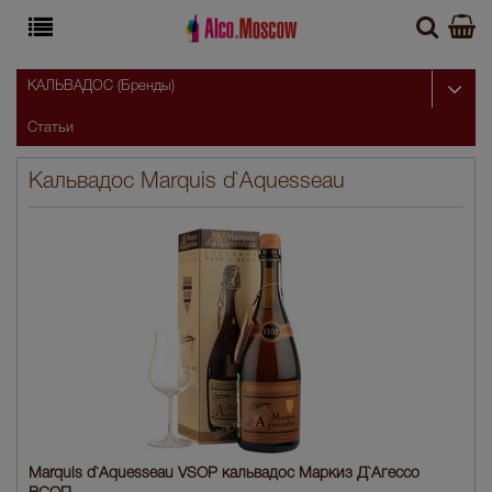
КАЛЬВАДОС (Бренды)
Статьи
Кальвадос Marquis d`Aquesseau
Marquis d`Aquesseau VSOP кальвадос Маркиз Д`Агессо