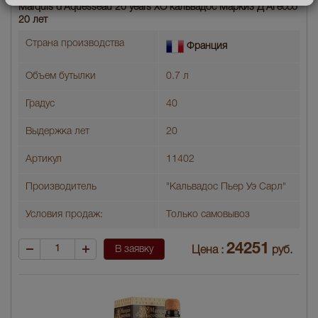
Marquis d`Aquesseau 20 years XO кальвадос Маркиз Д`Агессо
20 лет
Страна производства
Франция
Объем бутылки
0.7 л
Градус
40
Выдержка лет
20
Артикул
11402
Производитель
"Кальвадос Пьер Уэ Сарл"
Условия продаж:
Только самовывоз
24251
В заявку
Цена :
руб.