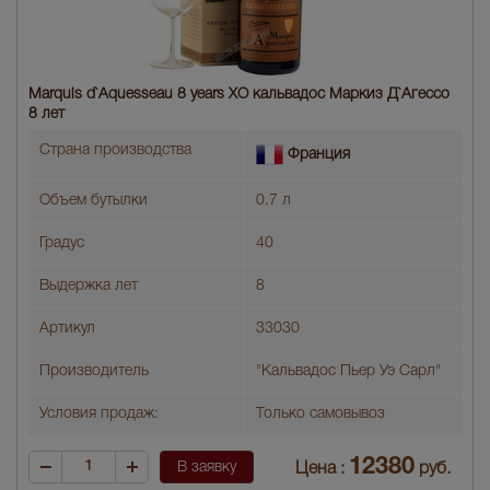
Marquis d`Aquesseau 8 years XO кальвадос Маркиз Д`Агессо
8 лет
Страна производства
Франция
Объем бутылки
0.7 л
Градус
40
Выдержка лет
8
Артикул
33030
Производитель
"Кальвадос Пьер Уэ Сарл"
Условия продаж:
Только самовывоз
12380
В заявку
Цена :
руб.