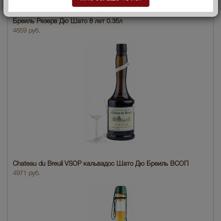
Chateau du Breuil Reserve 8 years 0.35l кальвадос Шато Дю
Бреиль Резерв Дю Шато 8 лет 0.35л
4659 руб.
Chateau du Breuil VSOP кальвадос Шато Дю Бреиль ВСОП
4971 руб.