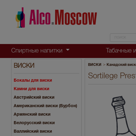
Спиртные напитки
Табачные 
>
ВИСКИ
Канадский вис
ВИСКИ
Sortilege Pr
Бокалы для виски
Камни для виски
Австрийский виски
Американский виски (Бурбон)
Армянский виски
Белорусский виски
Валлийский виски