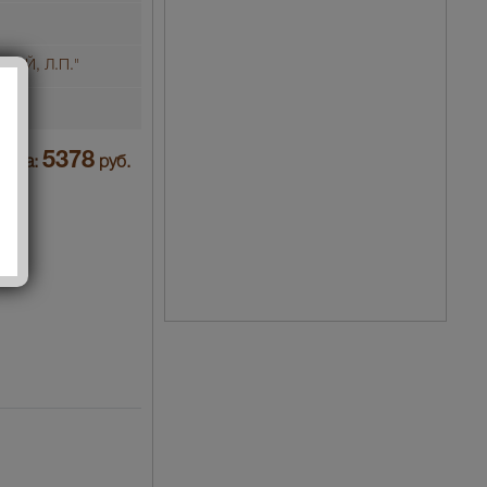
ТАЙ, Л.П."
воз
5378
Цена:
руб.