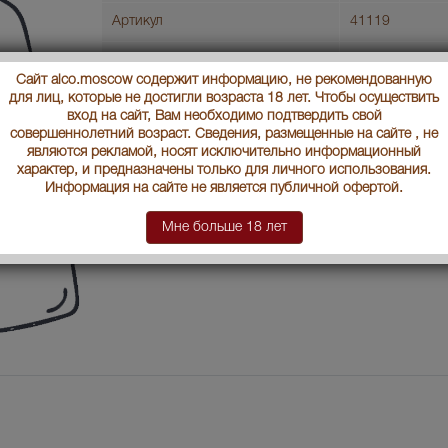
Артикул
41119
Производитель
"МЕЗОН ДЕ ФЮ
Сайт alco.moscow содержит информацию, не рекомендованную
для лиц, которые не достигли возраста 18 лет. Чтобы осуществить
Условия продаж:
Только самовы
вход на сайт, Вам необходимо подтвердить свой
совершеннолетний возраст. Сведения, размещенные на сайте , не
В заявку
являются рекламой, носят исключительно информационный
характер, и предназначены только для личного использования.
Информация на сайте не является публичной офертой.
Мне больше 18 лет