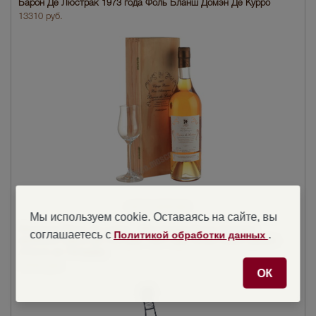
Барон Де Люстрак 1973 года Фоль Бланш Домэн Де Курро
13310 руб.
нет в наличии
Мы используем cookie. Оставаясь на сайте, вы
Арманьяк Baron de Lustrac 1984 Cepage Bacco Domaine
соглашаетесь с
.
Политикой обработки данных
арманьяк Барон Де Люстрак 1984 года Сепаж Бакко Домэн
л`Анкло де Лагардер
13442 руб.
ОК