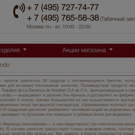
+ 7 (495) 727-74-77
+ 7 (495) 765-58-38
(Табачный зал
Москва: пн.- вс. 10:00 - 22:00
изделия
Акции магазина
ando
— напиток крепостью 38 градусов с запоминающимся букетом, кото
ем для истинных поклонников качества. Производством продукта зан
Tequilera de La Barranca de Amatitan S.A de C.V., функционирующая в го
ю агаву — выращивают в регионе Эль-Ареналь и доставляют на фабрику 
включает 8 этапов, причем большинство из них осуществляется вручную
адиционных печах при высокой температуре, сбраживанием получают сус
 55-градусный дистиллят разбавляют чистейшей водой из родниковых ис
, разливают по бутылкам или помещают в дубовые бочки для выдержки.
н Фернандо разнообразен — в нем представлено три классические разно
ado). В составе напитков присутствуют только агавовые спирты, поэтом
скую палитру без резких нот. Как правило, в букете проявляются яркие