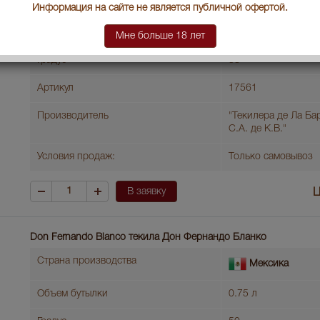
Мексика
Информация на сайте не является публичной офертой.
Объем бутылки
0.7 л
Мне больше 18 лет
Градус
38
Артикул
17561
Производитель
"Текилера де Ла Ба
С.А. де К.В."
Условия продаж:
Только самовывоз
В заявку
Ц
Don Fernando Blanco текила Дон Фернандо Бланко
Страна производства
Мексика
Объем бутылки
0.75 л