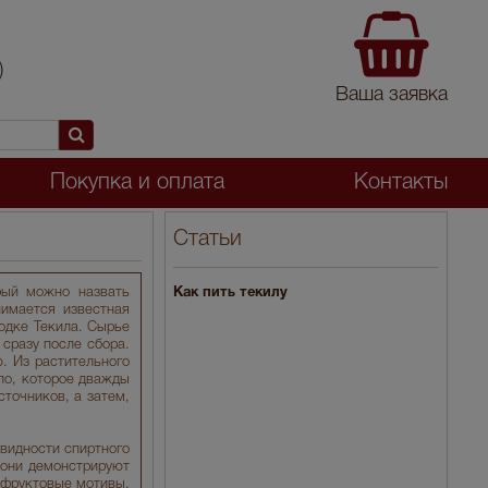
)
Ваша заявка
Покупка и оплата
Контакты
Статьи
рый можно назвать
Как пить текилу
имается известная
родке Текила. Сырье
сразу после сбора.
. Из растительного
ло, которое дважды
точников, а затем,
видности спиртного
у они демонстрируют
 фруктовые мотивы,