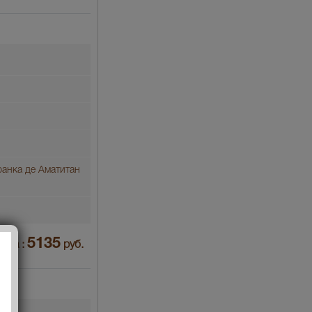
ранка де Аматитан
5135
ена :
руб.