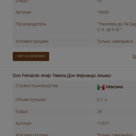
Градус
50
Артикул
18490
Производитель
"Текилера де Ла Ба
С.А. де К.В."
Условия продаж:
Только самовывоз
нет в наличии
Ц
Don Fernando Anejo Текила Дон Фернандо Аньехо
Страна производства
Мексика
Объем бутылки
0.7 л
Градус
38
Артикул
11557
Условия продаж:
Только самовывоз