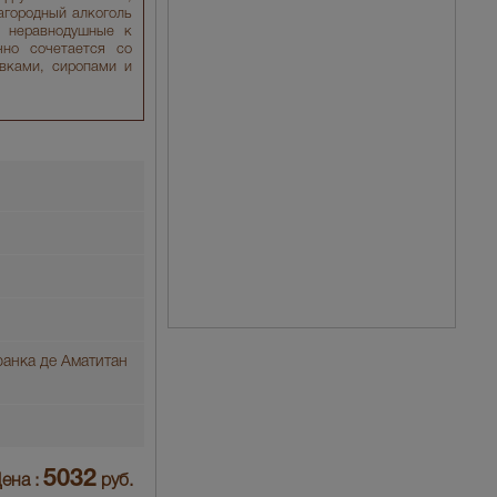
агородный алкоголь
, неравнодушные к
чно сочетается со
вками, сиропами и
ранка де Аматитан
5032
ена :
руб.