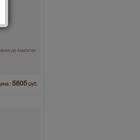
ранка де Аматитан
5605
ена :
руб.