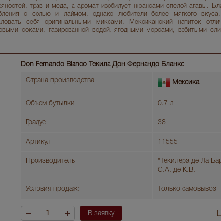
яностей, трав и меда, а аромат изобилует нюансами спелой агавы. Бл
ебления с солью и лаймом, однако любители более мягкого вкуса
аловать себя оригинальными миксами. Мексиканский напиток отли
выми соками, газированной водой, ягодными морсами, взбитыми сли
Don Fernando Blanco Текила Дон Фернандо Бланко
Страна производства
Мексика
Объем бутылки
0.7 л
Градус
38
Артикул
11555
Производитель
"Текилера де Ла Ба
С.А. де К.В."
Условия продаж:
Только самовывоз
В заявку
Ц