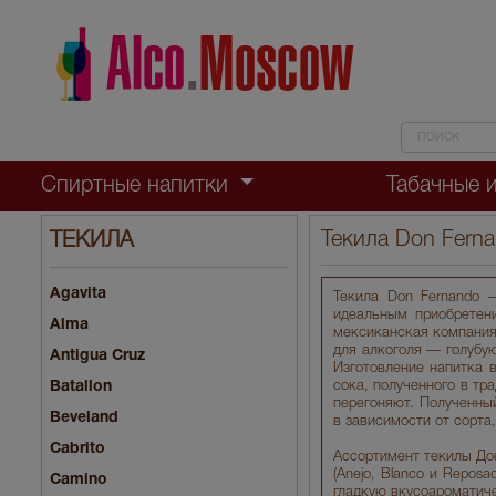
Спиртные напитки
Табачные 
Текила Don Fern
ТЕКИЛА
Agavita
Текила Don Fernando 
идеальным приобретени
Alma
мексиканская компания 
для алкоголя — голубу
Antigua Cruz
Изготовление напитка 
Batallon
сока, полученного в тр
перегоняют. Полученный
Beveland
в зависимости от сорта
Cabrito
Ассортимент текилы До
(Anejo, Blanco и Repos
Camino
гладкую вкусоароматиче