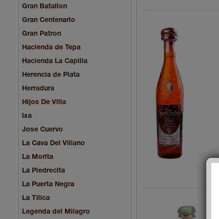
Gran Batallon
Gran Centenario
Gran Patron
Hacienda de Tepa
Hacienda La Capilla
Herencia de Plata
Herradura
Hijos De Villa
Ixa
Jose Cuervo
La Cava Del Villano
La Morita
La Piedrecita
La Puerta Negra
La Tilica
Legenda del Milagro