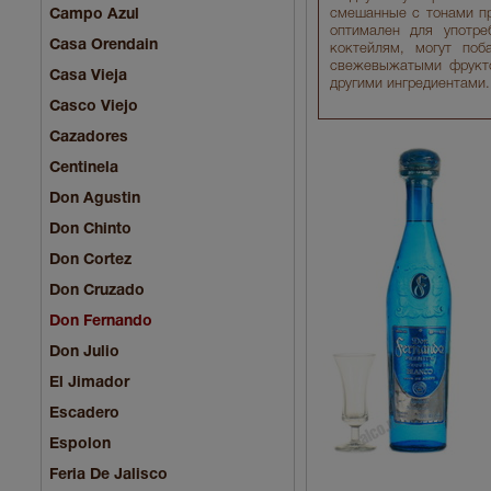
Campo Azul
смешанные с тонами пр
оптимален для употр
Casa Orendain
коктейлям, могут поб
свежевыжатыми фрукто
Casa Vieja
другими ингредиентами.
Casco Viejo
Cazadores
Centinela
Don Agustin
Don Chinto
Don Cortez
Don Cruzado
Don Fernando
Don Julio
El Jimador
Escadero
Espolon
Feria De Jalisco