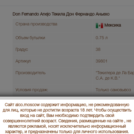
Don Fernando Anejo Текила Дон Фернандо Аньехо
Страна производства
Мексика
Объем бутылки
0.75 л
Градус
38
Артикул
39801
Производитель
"Текилера де Ла Ба
С.А. де К.В."
Условия продаж:
Только самовывоз
В заявку
Сайт alco.moscow содержит информацию, не рекомендованную
Ц
для лиц, которые не достигли возраста 18 лет. Чтобы осуществить
вход на сайт, Вам необходимо подтвердить свой
совершеннолетний возраст. Сведения, размещенные на сайте , не
Don Fernando Reposado текила Дон Фернандо Репосадо
являются рекламой, носят исключительно информационный
характер, и предназначены только для личного использования.
Страна производства