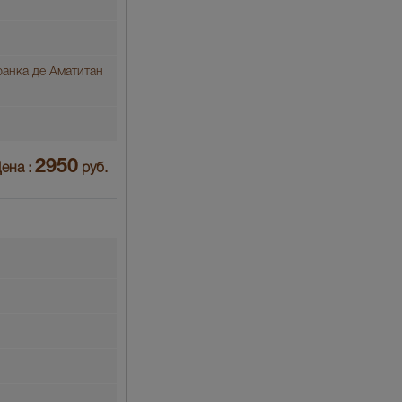
ранка де Аматитан
2950
ена :
руб.