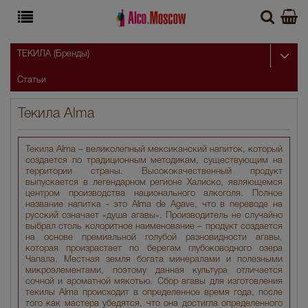
ТЕКИЛА (Бренды)
Статьи
Текила Alma
Текила Alma – великолепный мексиканский напиток, который
создается по традиционным методикам, существующим на
территории страны. Высококачественный продукт
выпускается в легендарном регионе Халиско, являющемся
центром производства национального алкоголя. Полное
название напитка - это Alma de Agave, что в переводе на
русский означает «душа агавы». Производитель не случайно
выбрал столь колоритное наименование – продукт создается
на основе премиальной голубой разновидности агавы,
которая произрастает по берегам глубоководного озера
Чапала. Местная земля богата минералами и полезными
микроэлементами, поэтому данная культура отличается
сочной и ароматной мякотью. Сбор агавы для изготовления
текилы Alma происходит в определенное время года, после
того как мастера убедятся, что она достигла определенного