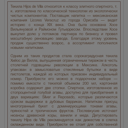
Текила Hijos de Villa относится к классу элитного спиртного, т.
к. изготовлена по классической технологии из экологически
чистых компонентов. Поставщик напитка — мексиканская
компания Licores Veracruz из города Орисаба — ведет
историю с конца XIX века. Она была основана Хосе
Вильянуэвой и Раймоном Гутьерресом. Впоследствии Хосе
выкупил долю у потомков партнера по бизнесу и провел
масштабную реновацию завода. Благодаря этому уровень
продаж существенно возрос, а ассортимент пополнился
новыми напитками.
Одним из таких продуктов стала сорокаградусная текила
Хийос де Вилла, выпущенная ограниченным тиражом в честь
столетней годовщины революции в Мексике. Алкоголь
упакован в замысловатые стеклянные бутылки в виде
пистолетов, каждой из которых присвоен индивидуальный
номер. Приобрести его можно в подарочном наборе —
помимо емкости с текилой объемом 200 мл, картонная
коробка содержит две стопки. Спиртное, изготовленное из
стопроцентной голубой агавы, доступно для приобретения в
двух вариациях: Silver и Reposado, которые различаются
сроком выдержки в дубовых барриках. Напиткам присущ
многогранный букет с доминирующими тонами агавы,
пряностей и тропических фруктов. Послевкусие источает
нюансы древесной коры, ванили и меда. Дегустировать
текилу Hijos de Villa рекомендуется как дижестив в слегка
охлажденном виде. Приобрести ее стоит для собственной