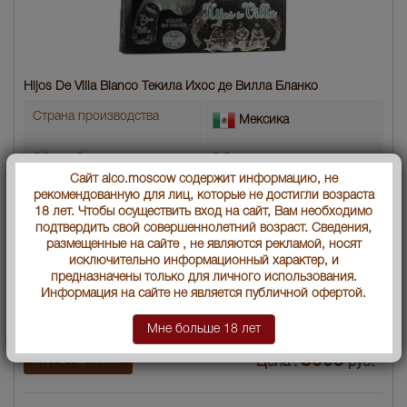
Hijos De Villa Blanco Текила Ихос де Вилла Бланко
Страна производства
Мексика
Объем бутылки
0.2 л
Сайт alco.moscow содержит информацию, не
Градус
40
рекомендованную для лиц, которые не достигли возраста
18 лет. Чтобы осуществить вход на сайт, Вам необходимо
подтвердить свой совершеннолетний возраст. Сведения,
Артикул
24784
размещенные на сайте , не являются рекламой, носят
исключительно информационный характер, и
Производитель
"ЛИКОРЕС ВЕРАКРУЗ, С.А.
предназначены только для личного использования.
де К.В."
Информация на сайте не является публичной офертой.
Условия продаж:
Только самовывоз
Мне больше 18 лет
3009
нет в наличии
Цена :
руб.