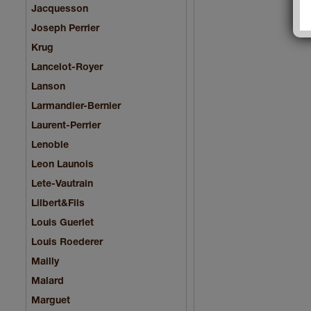
Jacquesson
Joseph Perrier
Krug
Lancelot-Royer
Lanson
Larmandier-Bernier
Laurent-Perrier
Lenoble
Leon Launois
Lete-Vautrain
Lilbert&Fils
Louis Guerlet
Louis Roederer
Mailly
Malard
Marguet