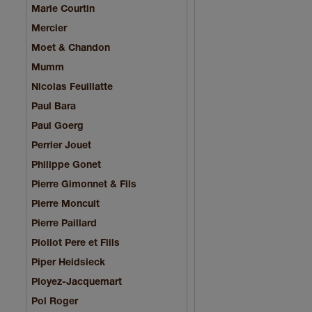
Marie Courtin
Mercier
Moet & Chandon
Mumm
Nicolas Feuillatte
Paul Bara
Paul Goerg
Perrier Jouet
Philippe Gonet
Pierre Gimonnet & Fils
Pierre Moncuit
Pierre Paillard
Piollot Pere et Fiils
Piper Heidsieck
Ployez-Jacquemart
Pol Roger