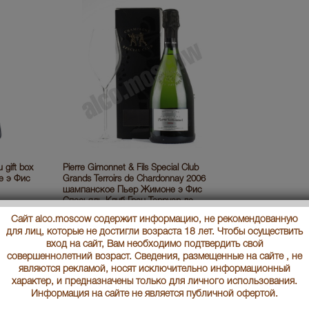
 gift box
Pierre Gimonnet & Fils Special Club
е э Фис
Grands Terroirs de Chardonnay 2006
шампанское Пьер Жимоне э Фис
Спесьяль Клуб Гран Терруар де
Шардонне 2006
Сайт alco.moscow содержит информацию, не рекомендованную
26490 руб.
для лиц, которые не достигли возраста 18 лет. Чтобы осуществить
вход на сайт, Вам необходимо подтвердить свой
совершеннолетний возраст. Сведения, размещенные на сайте , не
являются рекламой, носят исключительно информационный
характер, и предназначены только для личного использования.
Информация на сайте не является публичной офертой.