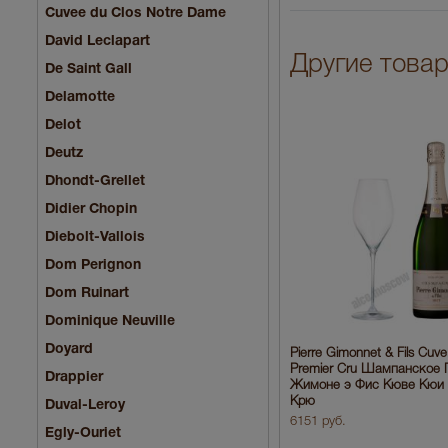
Cuvee du Clos Notre Dame
David Leclapart
Другие товары
De Saint Gall
Delamotte
Delot
Deutz
Dhondt-Grellet
Didier Chopin
Diebolt-Vallois
Dom Perignon
Dom Ruinart
Dominique Neuville
Doyard
Pierre Gimonnet & Fils Cuve
Premier Cru Шампанское 
Drappier
Жимоне э Фис Кюве Кюи
Крю
Duval-Leroy
6151 руб.
Egly-Ouriet