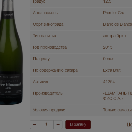
Градус
12,5
Апелласьоны
Premier Cru
Сорт винограда
Blanc de Blancs
Тип напитка
экстра брют
Год производства
2015
По цвету
белое
По содержанию сахара
Extra Brut
Артикул
41254
Производитель
«ШАМПАНЬ П
ФИС С.А.»
Условия продаж:
Только самовы
В заявку
Це