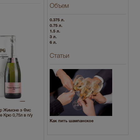
Объем
0.375 л.
0.75 л.
1.5 л.
3 л.
6 л.
Статьи
р Жимоне э Фис
 Крю 0,75л в п/у
Как пить шампанское