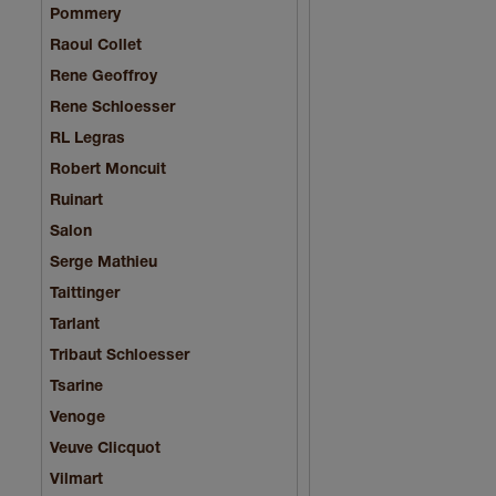
Pommery
Raoul Collet
Rene Geoffroy
Rene Schloesser
RL Legras
Robert Moncuit
Ruinart
Salon
Serge Mathieu
Taittinger
Tarlant
Tribaut Schloesser
Tsarine
Venoge
Veuve Clicquot
Vilmart