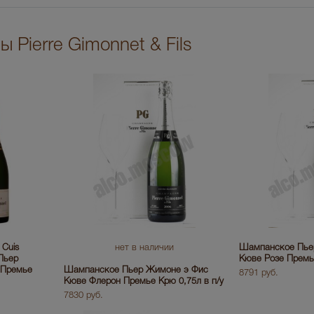
 Pierre Gimonnet & Fils
 Cuis
нет в наличии
Шампанское Пье
Пьер
Кюве Розе Премье
 Премье
Шампанское Пьер Жимоне э Фис
8791 руб.
Кюве Флерон Премье Крю 0,75л в п/у
7830 руб.