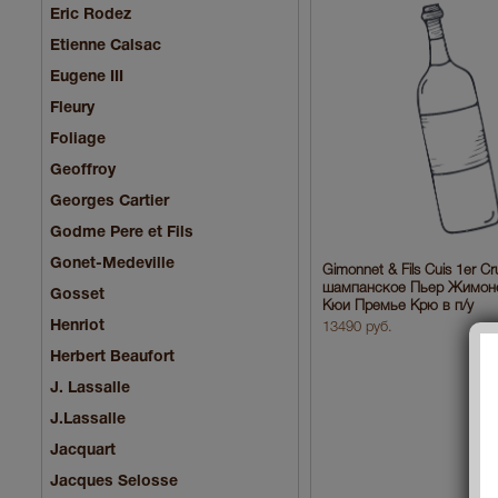
Eric Rodez
Etienne Calsac
Eugene III
Fleury
Foliage
Geoffroy
Georges Cartier
Godme Pere et Fils
Gonet-Medeville
Gimonnet & Fils Cuis 1er Cru
шампанское Пьер Жимон
Gosset
Кюи Премье Крю в п/у
Henriot
13490 руб.
Herbert Beaufort
J. Lassalle
J.Lassalle
Jacquart
Jacques Selosse