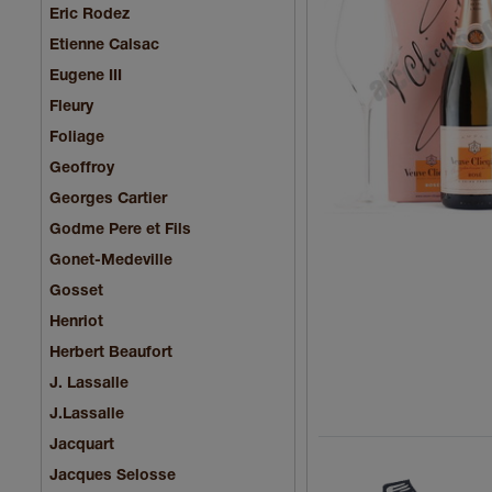
Eric Rodez
Etienne Calsac
Eugene III
Fleury
Foliage
Geoffroy
Georges Cartier
Godme Pere et Fils
Gonet-Medeville
Gosset
Henriot
Herbert Beaufort
J. Lassalle
J.Lassalle
Jacquart
Jacques Selosse