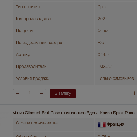
Тип напитка
брют
Год производства
2022
По цвету
белое
По содержанию сахара
Brut
Артикул
04454
Производитель
"МХСС"
Условия продаж:
Только самовывоз
В заявку
Ц
Veuve Clicquot Brut Rose шампанское Вдова Клико Брют Розе
Страна производства
Франция