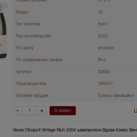
Объем бутылки
0.75 л
Градус
12
Тип напитка
брют
Год производства
2020
По цвету
розовое
По содержанию сахара
Brut
Артикул
30669
Производитель
"МХСС"
Условия продаж:
Только самовывоз
В заявку
Ц
Veuve Clicquot Vintage Rich 2004 шампанское Вдова Клико Ви