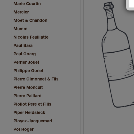
Marie Courtin
Mercier
Moet & Chandon
Mumm
Nicolas Feuillatte
Paul Bara
Paul Goerg
Perrier Jouet
Philippe Gonet
Pierre Gimonnet & Fils
Pierre Moncuit
Pierre Paillard
Piollot Pere et Fiils
Piper Heidsieck
Ployez-Jacquemart
Pol Roger