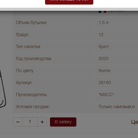
Страна производства
Франция
Объем бутылки
1.5 л
Градус
12
Тип напитка
брют
Год производства
2020
По цвету
белое
Артикул
28150
Производитель
"МХСС"
Условия продаж:
Только самовывоз
В заявку
Це