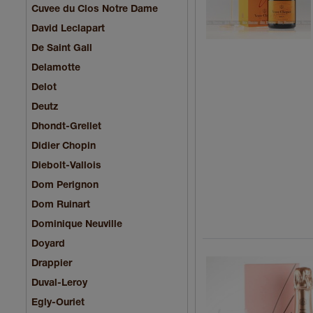
Cuvee du Clos Notre Dame
David Leclapart
De Saint Gall
Delamotte
Delot
Deutz
Dhondt-Grellet
Didier Chopin
Diebolt-Vallois
Dom Perignon
Dom Ruinart
Dominique Neuville
Doyard
Drappier
Duval-Leroy
Egly-Ouriet