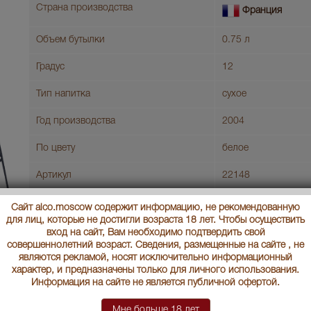
Страна производства
Франция
Объем бутылки
0.75 л
Градус
12
Тип напитка
сухое
Год производства
2004
По цвету
белое
Артикул
22148
Производитель
"МХСС"
Сайт alco.moscow содержит информацию, не рекомендованную
для лиц, которые не достигли возраста 18 лет. Чтобы осуществить
Условия продаж:
Только самовывоз
вход на сайт, Вам необходимо подтвердить свой
совершеннолетний возраст. Сведения, размещенные на сайте , не
являются рекламой, носят исключительно информационный
В заявку
Ц
характер, и предназначены только для личного использования.
Информация на сайте не является публичной офертой.
Veuve Clicquot Ponsardin шампанское Вдова Клико Понсардин
Мне больше 18 лет