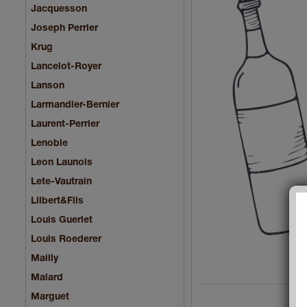
Jacquesson
Joseph Perrier
Krug
Lancelot-Royer
Lanson
Larmandier-Bernier
Laurent-Perrier
Lenoble
Leon Launois
Lete-Vautrain
Lilbert&Fils
Louis Guerlet
Louis Roederer
Mailly
Malard
Marguet