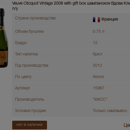
Veuve Clicquot Vintage 2008 with gift box шампанское Вдова К
п/у
Страна производства
Франция
Объем бутылки
0.75 л
Градус
12
Тип напитка
брют
Год производства
2012
По цвету
белое
Артикул
15967
Производитель
"МХСС"
Условия продаж:
Только самовывоз
нет в наличии
Це