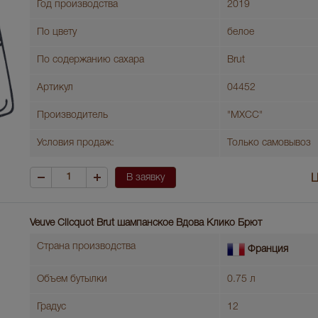
Год производства
2019
По цвету
белое
По содержанию сахара
Brut
Артикул
04452
Производитель
"МХСС"
Условия продаж:
Только самовывоз
В заявку
Ц
Veuve Clicquot Brut шампанское Вдова Клико Брют
Страна производства
Франция
Объем бутылки
0.75 л
Градус
12