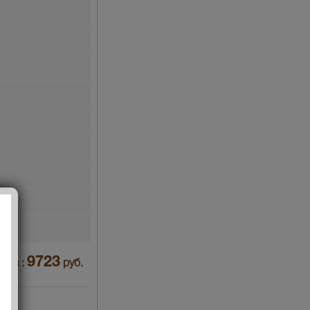
9723
ена :
руб.