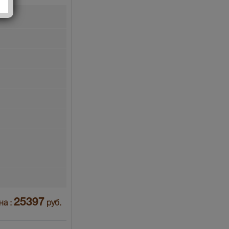
25397
на :
руб.