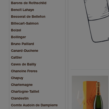
Barons de Rothschild
Benoit Lahaye
Besserat de Bellefon
Billecart-Salmon
Boizel
Bollinger
Bruno Paillard
Canard-Duchene
Cattier
Caves de Bailly
Chanoine Freres
Chapuy
Charlemagne
Chartogne-Taillet
Clandestin
Comte Audoin de Dampierre