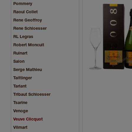
Pommery
Raoul Collet
Rene Geoffroy
Rene Schloesser
RL Legras
Robert Moncuit
Ruinart
Salon
Serge Mathieu
Taittinger
Tarlant
Tribaut Schloesser
Tsarine
Venoge
Veuve Clicquot
Vilmart