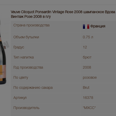
Veuve Clicquot Ponsardin Vintage Rose 2008 шампанское Вдов
Винтаж Розе 2008 в п/у
Страна производства
Франция
Объем бутылки
0.75 л
Градус
12
Тип напитка
брют
Год производства
2008
По цвету
розовое
По содержанию сахара
Brut
Артикул
16378
Производитель
"МХСС"