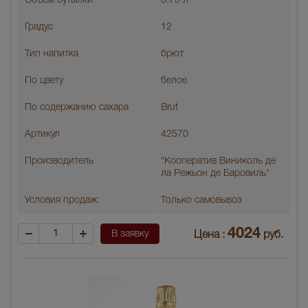
Объем бутылки
0.75 л
Градус
12
Тип напитка
брют
По цвету
белое
По содержанию сахара
Brut
Артикул
42570
Производитель
"Кооператив Виниколь де
ла Режьон де Баровиль"
Условия продаж:
Только самовывоз
4024
В заявку
Цена :
руб.