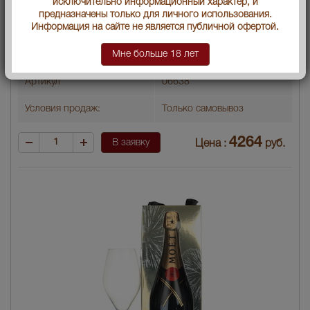
Тип напитка
брют
исключительно информационный характер, и
предназначены только для личного использования.
Информация на сайте не является публичной офертой.
По цвету
белое
Мне больше 18 лет
По содержанию сахара
Brut
Артикул
06638
Условия продаж:
Только самовывоз
4264
В заявку
Цена :
руб.