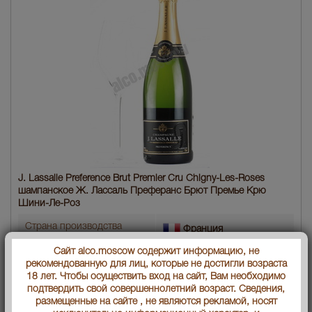
J. Lassalle Preference Brut Premier Cru Chigny-Les-Roses
шампанское Ж. Лассаль Преферанс Брют Премье Крю
Шини-Ле-Роз
Страна производства
Франция
Сайт alco.moscow содержит информацию, не
Объем бутылки
0.75 л
рекомендованную для лиц, которые не достигли возраста
18 лет. Чтобы осуществить вход на сайт, Вам необходимо
Градус
12
подтвердить свой совершеннолетний возраст. Сведения,
размещенные на сайте , не являются рекламой, носят