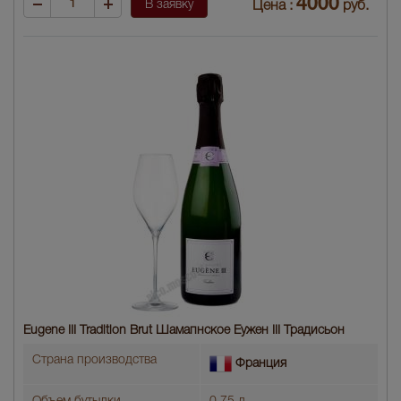
4000
В заявку
Цена :
руб.
Eugene III Tradition Brut Шамапнское Еужен III Традисьон
Страна производства
Франция