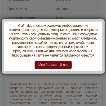
Тип напитка
сладкое
Год производства
1999
Сайт alco.moscow содержит информацию, не
По цвету
розовое
рекомендованную для лиц, которые не достигли возраста
18 лет. Чтобы осуществить вход на сайт, Вам необходимо
По содержанию сахара
Doux
подтвердить свой совершеннолетний возраст. Сведения,
размещенные на сайте , не являются рекламой, носят
Артикул
13374
исключительно информационный характер, и
предназначены только для личного использования.
Условия продаж:
Только самовывоз
Информация на сайте не является публичной офертой.
Мне больше 18 лет
18026
В заявку
Цена :
руб.
Шампанское Doux — сладкие игристые вина, содержание
сахара в которых превышает 50 г/л, и одна из наиболее
редких раритетных разновидностей десертного напитка,
представленная в линейке лишь нескольких крупных
производителей. По нормативам прошлого столетия
производители и вовсе добавляли до 180 граммов