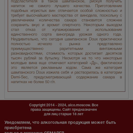
подсластителя в такое шампанское, рискуя получить
напиток не самого лучшего качества. Приготовление
подобных игристых вин отличается особой сложностью и
требует высочайшего мастерства от винодела, поскольку с
увеличением количества сахара становится сложнее
сохранить вкус и аромат спиртного. Некоторым выходом
стал отказ от купажирования и использование
единственного сорта винограда урожая одного года.
Неудивительно, что сегодня шампанское Doux практически
полностью исчезло с рынка и представлено
преимущественно раритетными винтажными
разновидностями, стоимость которых достигает десятков
тысяч рублей за бутылку. Несмотря на то что некоторые
молодые вина еще отмечают категорией «Ду», фактически
это является рекламным ходом. Сама же категория
шампанского Doux изжила себя и растворилась в категории
Demi-Sec, предусматривающей содержание сахара в
напитках не более 50 г/л.
Copyright 2014 - 2024, alco.moscow. Все
права защищены. Сайт предназначен
для лиц старше 18 лет
Уведомляем, что алкогольная продукция может быть
приобретена