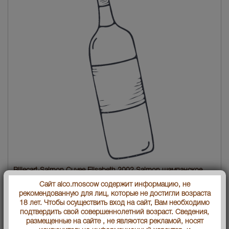
Billecart-Salmon Cuvee Elisabeth 2002 Salmon шампанское
Билькар Сальмон Кюве Элизабет Сальмон 2002
Сайт alco.moscow содержит информацию, не
рекомендованную для лиц, которые не достигли возраста
Страна производства
Франция
18 лет. Чтобы осуществить вход на сайт, Вам необходимо
подтвердить свой совершеннолетний возраст. Сведения,
Объем бутылки
0.75 л
размещенные на сайте , не являются рекламой, носят