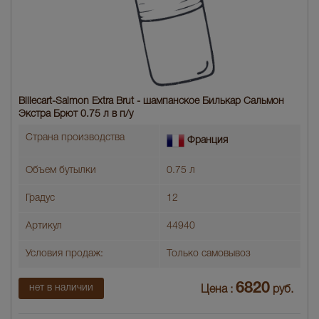
Billecart-Salmon Extra Brut - шампанское Билькар Сальмон
Экстра Брют 0.75 л в п/у
Страна производства
Франция
Объем бутылки
0.75 л
Градус
12
Артикул
44940
Условия продаж:
Только самовывоз
6820
нет в наличии
Цена :
руб.