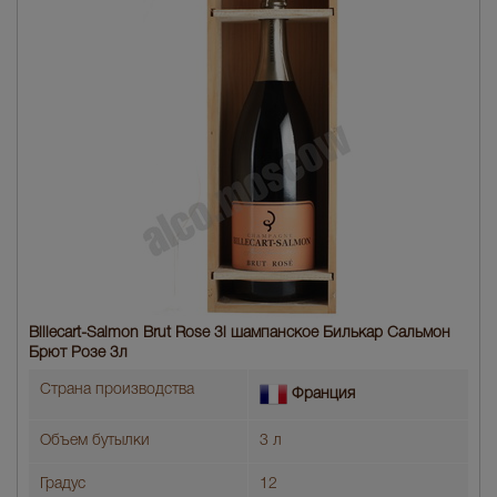
Billecart-Salmon Brut Rose 3l шампанское Билькар Сальмон
Брют Розе 3л
Страна производства
Франция
Объем бутылки
3 л
Градус
12