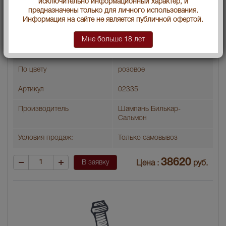
исключительно информационный характер, и
Градус
12
предназначены только для личного использования.
Информация на сайте не является публичной офертой.
Тип напитка
брют
Мне больше 18 лет
Год производства
2012
По цвету
розовое
Артикул
02335
Производитель
Шампань Билькар-
Сальмон
Условия продаж:
Только самовывоз
38620
В заявку
Цена :
руб.