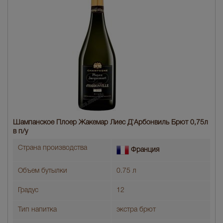
Шампанское Плоер Жакемар Лиес Д`Арбонвиль Брют 0,75л
в п/у
Страна производства
Франция
Объем бутылки
0.75 л
Градус
12
Тип напитка
экстра брют