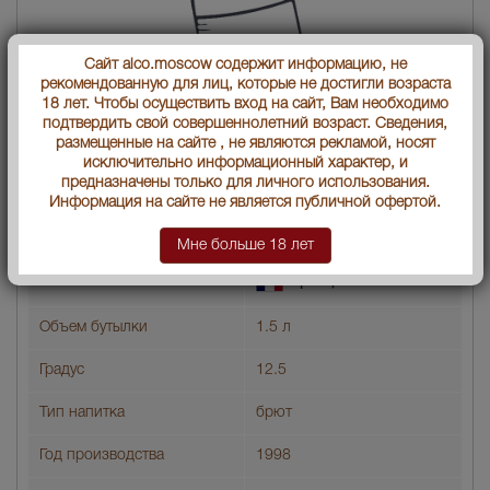
Сайт alco.moscow содержит информацию, не
рекомендованную для лиц, которые не достигли возраста
18 лет. Чтобы осуществить вход на сайт, Вам необходимо
подтвердить свой совершеннолетний возраст. Сведения,
размещенные на сайте , не являются рекламой, носят
исключительно информационный характер, и
предназначены только для личного использования.
Информация на сайте не является публичной офертой.
Vilmart Cuvee Creation шампанское Вильмар Кюве Креасьон
Мне больше 18 лет
Страна производства
Франция
Объем бутылки
1.5 л
Градус
12.5
Тип напитка
брют
Год производства
1998