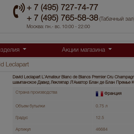
+ 7 (495) 727-74-77
+ 7 (495) 765-58-38
(Табачный зал
Москва: пн.- вс. 10:00 - 22:00
изделия
Акции магазина
 Leclapart
David Leclapart L`Amateur Blanc de Blancs Premier Cru Champag
шампанское Давид Лекляпар Л`Аматор Блан де Блан Премье К
Страна производства
Франция
Объем бутылки
0.75 л
Градус
12.5
Артикул
46684