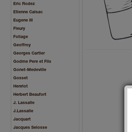
Eric Rodez
Etienne Calsac
Eugene III
Fleury
Foliage
Geoffroy
Georges Cartier
Godme Pere et Fils
Gonet-Medeville
Gosset
Henriot
Herbert Beaufort
J. Lassalle
J.Lassalle
Jacquart
Jacques Selosse