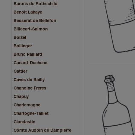
Barons de Rothschild
Benoit Lahaye
Besserat de Bellefon
Billecart-Salmon
Boizel
Bollinger
Bruno Paillard
Canard-Duchene
Cattier
Caves de Bailly
Chanoine Freres
Chapuy
Charlemagne
Chartogne-Taillet
Clandestin
Comte Audoin de Dampierre