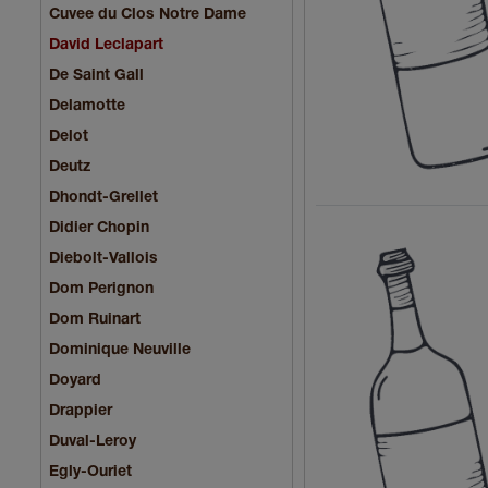
Cuvee du Clos Notre Dame
David Leclapart
De Saint Gall
Delamotte
Delot
Deutz
Dhondt-Grellet
Didier Chopin
Diebolt-Vallois
Dom Perignon
Dom Ruinart
Dominique Neuville
Doyard
Drappier
Duval-Leroy
Egly-Ouriet