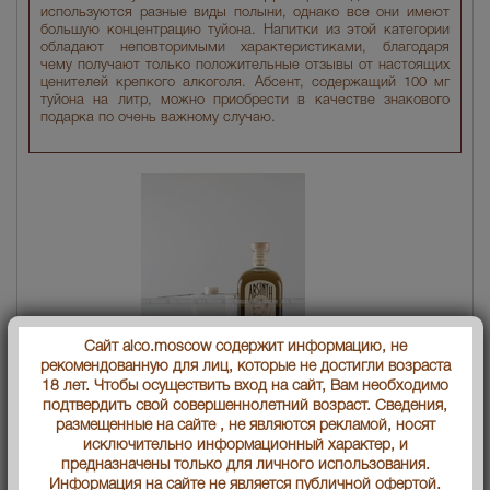
используются разные виды полыни, однако все они имеют
большую концентрацию туйона. Напитки из этой категории
обладают неповторимыми характеристиками, благодаря
чему получают только положительные отзывы от настоящих
ценителей крепкого алкоголя. Абсент, содержащий 100 мг
туйона на литр, можно приобрести в качестве знакового
подарка по очень важному случаю.
Сайт alco.moscow содержит информацию, не
рекомендованную для лиц, которые не достигли возраста
18 лет. Чтобы осуществить вход на сайт, Вам необходимо
King of Spirits Gold абсент Король Духов Голд
подтвердить свой совершеннолетний возраст. Сведения,
размещенные на сайте , не являются рекламой, носят
Страна производства
Чехия
исключительно информационный характер, и
предназначены только для личного использования.
Объем бутылки
0.7 л
Информация на сайте не является публичной офертой.