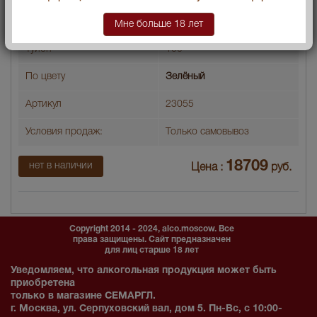
Градус
70
Мне больше 18 лет
Туйон
100
По цвету
Зелёный
Артикул
23055
Условия продаж:
Только самовывоз
18709
нет в наличии
Цена :
руб.
Copyright 2014 - 2024, alco.moscow. Все
права защищены. Сайт предназначен
для лиц старше 18 лет
Уведомляем, что алкогольная продукция может быть
приобретена
только в магазине СЕМАРГЛ.
г. Москва, ул. Серпуховский вал, дом 5. Пн-Вс, с 10:00-