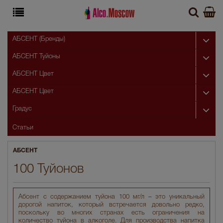
АБСЕНТ (Бренды)
АБСЕНТ Туйоны
АБСЕНТ Цвет
АБСЕНТ Цвет
Градус
Статьи
АБСЕНТ
100 Туйонов
Абсент с содержанием туйона 100 мг/л – это уникальный
дорогой напиток, который встречается довольно редко,
поскольку во многих странах есть ограничения на
количество туйона в алкоголе. Для производства напитка