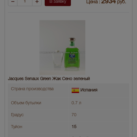
2934
В заявку
Цена :
руб.
Jacques Senaux Green Жак Сено зеленый
Страна производства
Испания
Объем бутылки
0.7 л
Градус
70
Туйон
15