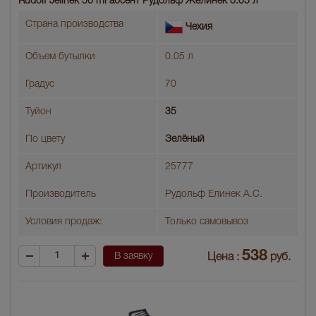
Rudolf Jelinek 50 ml абсент Рудольф Желинек 0.05 л
Страна производства
Чехия
Объем бутылки
0.05 л
Градус
70
Туйон
35
По цвету
Зелёный
Артикул
25777
Производитель
Рудольф Елинек А.С.
Условия продаж:
Только самовывоз
538
В заявку
Цена :
руб.