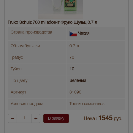
Fruko Schulz 700 ml абсент Фруко Шульц 0.7 л
Страна производства
Чехия
Объем бутылки
0.7 л
Градус
70
Туйон
10
По цвету
Зелёный
Артикул
31090
Условия продаж:
Только самовывоз
1545
В заявку
Цена :
руб.