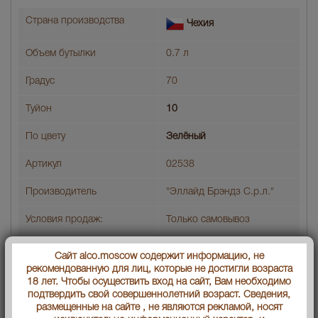
Страна производства
Чехия
Объем бутылки
0.7 л
Градус
70
Туйон
10
По цвету
Зелёный
Артикул
02538
Производитель
"Эллайд Брэндз С.р.л."
Условия продаж:
Только самовывоз
3526
В заявку
Цена :
руб.
Сайт alco.moscow содержит информацию, не
рекомендованную для лиц, которые не достигли возраста
18 лет. Чтобы осуществить вход на сайт, Вам необходимо
подтвердить свой совершеннолетний возраст. Сведения,
размещенные на сайте , не являются рекламой, носят