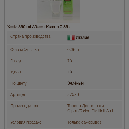
Xenta 350 ml Абсент Ксента 0.35 л
Страна производства
Италия
Объем бутылки
0.35 л
Градус
70
Туйон
10
По цвету
Зелёный
Артикул
27526
Производитель
Торино Дистиллати
С.р.л./Torino Distillati S.r.l.
Условия продаж:
Только самовывоз