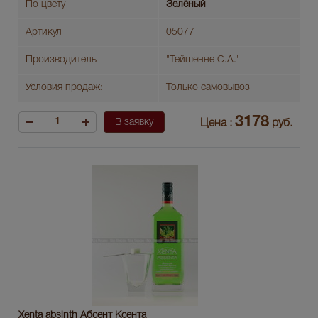
По цвету
Зелёный
Артикул
05077
Производитель
"Тейшенне С.А."
Условия продаж:
Только самовывоз
3178
В заявку
Цена :
руб.
Xenta absinth Абсент Ксента