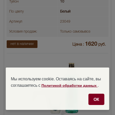
Туйон
10
По цвету
Белый
Артикул
23049
Условия продаж:
Только самовывоз
1620
нет в наличии
Цена :
руб.
Мы используем cookie. Оставаясь на сайте, вы
соглашаетесь с
.
Политикой обработки данных
ОК