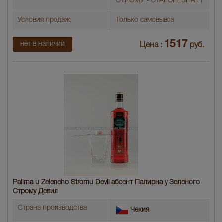
СТРОМУ - СТАРОРЕЗНА П
Условия продаж:
Только самовывоз
1517
нет в наличии
Цена :
руб.
Palirna u Zeleneho Stromu Devil абсент Палирна у Зеленого
Строму Девил
Страна производства
Чехия