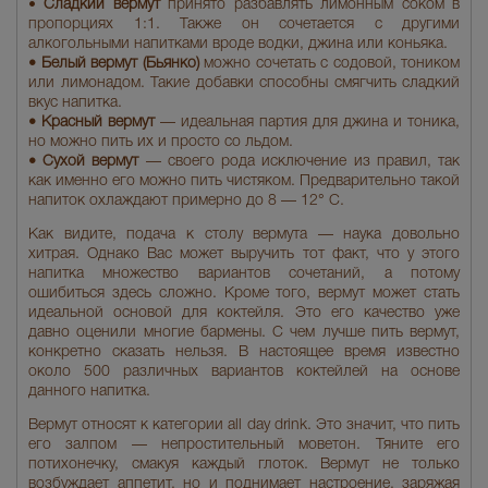
•
Сладкий вермут
принято разбавлять лимонным соком в
пропорциях 1:1. Также он сочетается с другими
алкогольными напитками вроде водки, джина или коньяка.
• Белый вермут (Бьянко)
можно сочетать с содовой, тоником
или лимонадом. Такие добавки способны смягчить сладкий
вкус напитка.
• Красный вермут
— идеальная партия для джина и тоника,
но можно пить их и просто со льдом.
• Сухой вермут
— своего рода исключение из правил, так
как именно его можно пить чистяком. Предварительно такой
напиток охлаждают примерно до 8 — 12° С.
Как видите, подача к столу вермута — наука довольно
хитрая. Однако Вас может выручить тот факт, что у этого
напитка множество вариантов сочетаний, а потому
ошибиться здесь сложно. Кроме того, вермут может стать
идеальной основой для коктейля. Это его качество уже
давно оценили многие бармены. С чем лучше пить вермут,
конкретно сказать нельзя. В настоящее время известно
около 500 различных вариантов коктейлей на основе
данного напитка.
Вермут относят к категории all day drink. Это значит, что пить
его залпом — непростительный моветон. Тяните его
потихонечку, смакуя каждый глоток. Вермут не только
возбуждает аппетит, но и поднимает настроение, заряжая