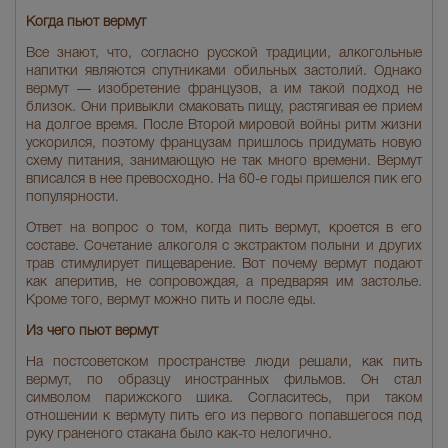
Когда пьют вермут
Все знают, что, согласно русской традиции, алкогольные
напитки являются спутниками обильных застолий. Однако
вермут — изобретение французов, а им такой подход не
близок. Они привыкли смаковать пищу, растягивая ее прием
на долгое время. После Второй мировой войны ритм жизни
ускорился, поэтому французам пришлось придумать новую
схему питания, занимающую не так много времени. Вермут
вписался в нее превосходно. На 60-е годы пришелся пик его
популярности.
Ответ на вопрос о том, когда пить вермут, кроется в его
составе. Сочетание алкоголя с экстрактом полыни и других
трав стимулирует пищеварение. Вот почему вермут подают
как аперитив, не сопровождая, а предваряя им застолье.
Кроме того, вермут можно пить и после еды.
Из чего пьют вермут
На постсоветском пространстве люди решали, как пить
вермут, по образцу иностранных фильмов. Он стал
символом парижского шика. Согласитесь, при таком
отношении к вермуту пить его из первого попавшегося под
руку граненого стакана было как-то нелогично.