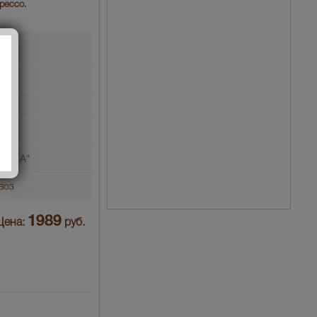
рессо.
о С.А"
воз
1989
Цена:
руб.