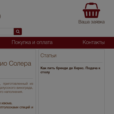
)
Ваша заявка
Покупка и оплата
Контакты
Статьи
рио Солера
Как пить бренди де Херес. Подача к
столу
, приготовленный из
алусского винограда,
го наполнения.
и изюма.
отголосками специй и