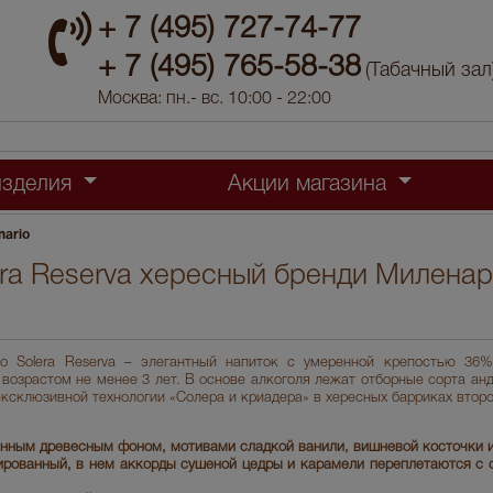
+ 7 (495) 727-74-77
+ 7 (495) 765-58-38
(Табачный зал
Москва: пн.- вс. 10:00 - 22:00
изделия
Акции магазина
nario
lera Reserva хересный бренди Милена
rio Solera Reserva – элегантный напиток с умеренной крепостью 36%
возрастом не менее 3 лет. В основе алкоголя лежат отборные сорта анд
ксклюзивной технологии «Солера и криадера» в хересных барриках второ
нным древесным фоном, мотивами сладкой ванили, вишневой косточки 
рированный, в нем аккорды сушеной цедры и карамели переплетаются с 