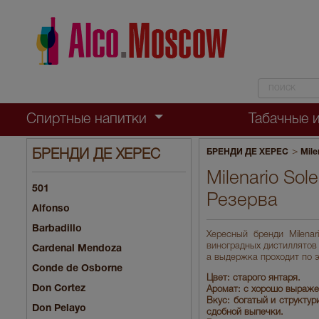
Спиртные напитки
Табачные 
>
БРЕНДИ ДЕ ХЕРЕС
Mile
БРЕНДИ ДЕ ХЕРЕС
Milenario So
501
Резерва
Alfonso
Barbadillo
Хересный бренди Milena
виноградных дистиллятов 
Cardenal Mendoza
а выдержка проходит по э
Conde de Osborne
Цвет: старого янтаря.
Don Cortez
Аромат: с хорошо выраже
Вкус: богатый и структу
Don Pelayo
сдобной выпечки.