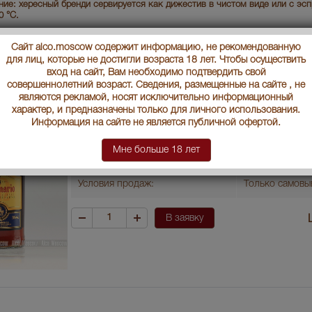
ие: хересный бренди сервируется как дижестив в чистом виде или с эсп
0 °С.
Страна производства
Испания
Сайт alco.moscow содержит информацию, не рекомендованную
для лиц, которые не достигли возраста 18 лет. Чтобы осуществить
вход на сайт, Вам необходимо подтвердить свой
Объем бутылки
0.7 л
совершеннолетний возраст. Сведения, размещенные на сайте , не
являются рекламой, носят исключительно информационный
Градус
36
характер, и предназначены только для личного использования.
Информация на сайте не является публичной офертой.
Артикул
30616
Мне больше 18 лет
Производитель
"Луис Кабальер
Условия продаж:
Только самовы
В заявку