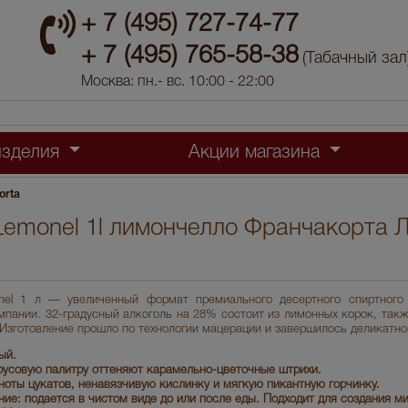
+ 7 (495) 727-74-77
+ 7 (495) 765-58-38
(Табачный зал
Москва: пн.- вс. 10:00 - 22:00
изделия
Акции магазина
orta
 Lemonel 1l лимончелло Франчакорта 
onel 1 л — увеличенный формат премиального десертного спиртного
мпании. 32-градусный алкоголь на 28% состоит из лимонных корок, такж
 Изготовление прошло по технологии мацерации и завершилось деликатно
ый.
русовую палитру оттеняют карамельно-цветочные штрихи.
ноты цукатов, ненавязчивую кислинку и мягкую пикантную горчинку.
ие: подается в чистом виде до или после еды. Подходит для создания м