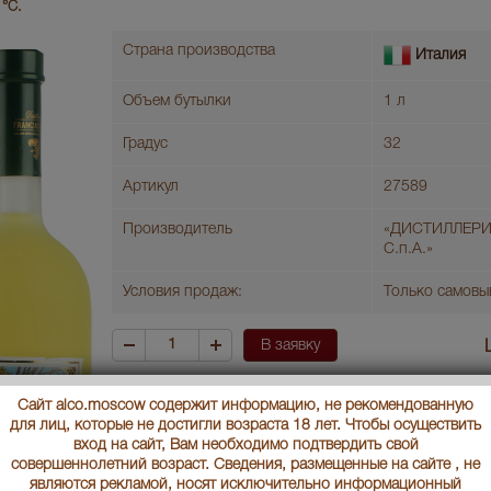
 °C.
Страна производства
Италия
Объем бутылки
1 л
Градус
32
Артикул
27589
Производитель
«ДИСТИЛЛЕРИ
С.п.А.»
Условия продаж:
Только самовы
В заявку
Сайт alco.moscow содержит информацию, не рекомендованную
для лиц, которые не достигли возраста 18 лет. Чтобы осуществить
вход на сайт, Вам необходимо подтвердить свой
совершеннолетний возраст. Сведения, размещенные на сайте , не
являются рекламой, носят исключительно информационный