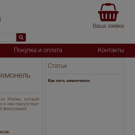
)
Ваша заявка
Покупка и оплата
Контакты
Статьи
Лемонель
Как пить лимончелло
 из Италии, который
е в нем присутствует
й фильтрацией.
иксов.