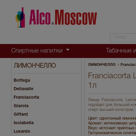
Спиртные напитки
Табачные 
>
ЛИМОНЧЕЛЛО
Franciac
ЛИМОНЧЕЛЛО
Franciacorta
Bottega
1л
Dellavalle
Franciacorta
Ликер Franciacorta Lem
подойдет для большой ко
Giarola
спирт высшей категории.
Giffard
Цвет: однотонный лимонн
Isolabella
Аромат: интенсивную цит
Вкус: источает приятные 
Luxardo
Гастрономическое сочетан