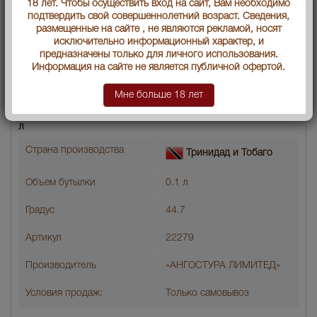
18 лет. Чтобы осуществить вход на сайт, Вам необходимо
подтвердить свой совершеннолетний возраст. Сведения,
размещенные на сайте , не являются рекламой, носят
исключительно информационный характер, и
предназначены только для личного использования.
Информация на сайте не является публичной офертой.
Мне больше 18 лет
Angostura Aromatic 0.1l биттер Ангостура Ароматический 0.1
л
Страна производства
Тринидад и Тобаго
Объем бутылки
0.1 л
Градус
44.7
Артикул
22279
Производитель
«АНГОСТУРА ЛИМИТЕД»
Условия продаж:
Только самовывоз