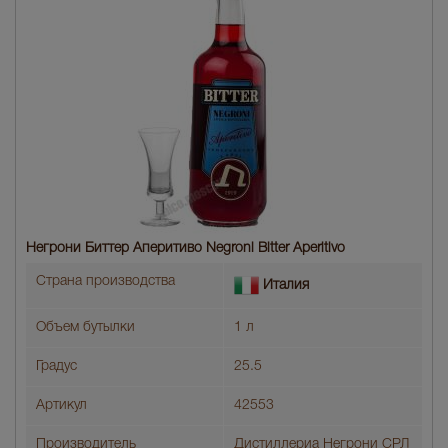
Негрони Биттер Аперитиво Negroni Bitter Aperitivo
Страна производства
Италия
Объем бутылки
1 л
Градус
25.5
Артикул
42553
Производитель
Дистиллериа Негрони СРЛ