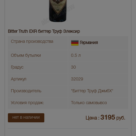
Bitter Truth EXR биттер Труф Элексир
Страна производства
Германия
Объем бутылки
0.5 л
Градус
30
Артикул
32029
Производитель
"Биттер Труф ДжмбХ"
Условия продаж:
Только самовывоз
3195
нет в наличии
Цена :
руб.