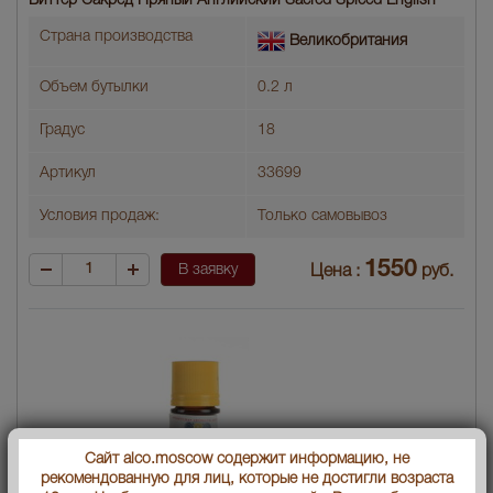
Биттер Сакред Пряный Английский Sacred Spiced English
Страна производства
Великобритания
Объем бутылки
0.2 л
Градус
18
Артикул
33699
Условия продаж:
Только самовывоз
1550
В заявку
Цена :
руб.
Сайт alco.moscow содержит информацию, не
рекомендованную для лиц, которые не достигли возраста