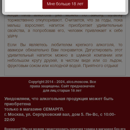
Мне больше 18 лет
фотографией нового члена семьи. Когда ребенку
исполняется 20 лет, то есть в день его совершеннолетия,
когда пить алкоголь уже можно по закону, бутылку
торжественно откупоривают. Считается, что за годы, пока
малыш взрослеет, напиток приобретает удивительные
свойства, а попробовав его, человек привлекает к себе
удачу.
Если Вы являетесь любителем крепкого алкоголя, то
авамори обязательно Вам понравится. Дегустировать этот
удивительный напиток можно в шумной компании или
небольшом кругу друзей, в чистом виде или со льдом,
фруктовым соком или холодной водой. Приятного отдыха!
Copyright 2014 - 2024, alco.moscow. Все
права защищены. Сайт предназначен
для лиц старше 18 лет
Уведомляем, что алкогольная продукция может быть
приобретена
только в магазине СЕМАРГЛ.
г. Москва, ул. Серпуховский вал, дом 5. Пн-Вс, с 10:00-
22:00
Внимание! Мы не можем гарантировать наличия товара в магазине без его