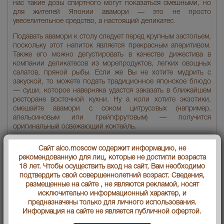
нас такие дозы спиртного могут показаться смешными, но
для жителей Японии авамори — это не просто
увеселительное средство, а настоящий деликатес.
Подавать авамори к столу следует перед крупным застольем,
поскольку этот напиток является прекрасным аперитивом.
Также его можно дегустировать в качестве дижестива в
компании деликатесов из морепродуктов, легких овощных
салатов, пряной рыбы. Если же Вы не хотите мудрить с
закуской, то можете подать традиционное японское блюдо
— суши, которое наверняка удастся заказать в ближайшем
ресторане восточной кухни. Ну а коли хотите экзотики,
смешайте авамори с соком цитрусовых (например,
апельсиновым или грейпфрутовым) — получится
оригинальный освежающий коктейль.
Многие японцы пьют авамори во время будничных трапез,
Сайт alco.moscow содержит информацию, не
неспешно потягивая напиток из крошечных стопок. Однако
рекомендованную для лиц, которые не достигли возраста
не стоит думать, что японцы беспробудно пьют и относятся
18 лет. Чтобы осуществить вход на сайт, Вам необходимо
к авамори пренебрежительно, ведь для культуры Страны
подтвердить свой совершеннолетний возраст. Сведения,
восходящего солнца он имеет огромное значение.
размещенные на сайте , не являются рекламой, носят
Свидетельством привилегированного положения напитка в
исключительно информационный характер, и
алкогольной индустрии государства является любопытная
предназначены только для личного использования.
традиция: когда в семье рождается ребенок, родственники
Информация на сайте не является публичной офертой.
вручают родителям праздничную бутылку с авамори,
изготовленную из керамики или фарфора и украшенную