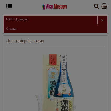
САКЕ (Бренды)
Статьи
Junmaiginjo саке