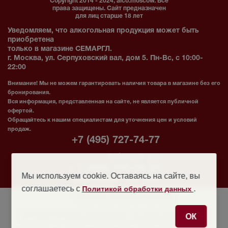
Copyright 2014 - 2024, alco.moscow. Все
права защищены. Сайт предназначен
для лиц старше 18 лет
Уведомляем, что алкогольная продукция может быть
приобретена
только в магазине СЕМАРГЛ.
г. Москва, ул. Серпуховский вал, дом 5. Пн-Вс, с 10:00-
22:00
Внимание! Мы не можем гарантировать наличия товара в магазине без его
бронирования.
Вся информация, представленная на сайте, не является публичной
офертой.
Обращайтесь к нашим специалистам для уточнения цен и условий
продаж.
+7 (495) 727-74-77
Табачный зал
+ 7 (495) 765-58-38
Мы используем cookie. Оставаясь на сайте, вы
Москва: пн.- вс. 10:00 - 22:00
соглашаетесь с
.
Политикой обработки данных
ЧЕРЕЗМЕРНОЕ
УПОТРЕБЛЕНИЕ АЛКОГОЛЯ
ОК