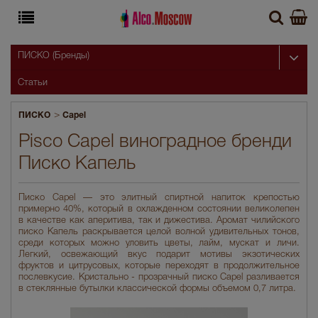
ПИСКО (Бренды)
Статьи
>
ПИСКО
Capel
Pisco Capel виноградное бренди
Писко Капель
Писко Capel — это элитный спиртной напиток крепостью
примерно 40%, который в охлажденном состоянии великолепен
в качестве как аперитива, так и дижестива. Аромат чилийского
писко Капель раскрывается целой волной удивительных тонов,
среди которых можно уловить цветы, лайм, мускат и личи.
Легкий, освежающий вкус подарит мотивы экзотических
фруктов и цитрусовых, которые переходят в продолжительное
послевкусие. Кристально - прозрачный писко Capel разливается
в стеклянные бутылки классической формы объемом 0,7 литра.