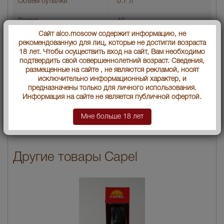
Объем бутылки
0.7 л
Градус
40
Сайт alco.moscow содержит информацию, не
Артикул
23562
рекомендованную для лиц, которые не достигли возраста
18 лет. Чтобы осуществить вход на сайт, Вам необходимо
Производитель
"Кооператива Агрикола
подтвердить свой совершеннолетний возраст. Сведения,
Пискера Эльки Лтда"
размещенные на сайте , не являются рекламой, носят
исключительно информационный характер, и
Условия продаж:
Только самовывоз
предназначены только для личного использования.
Информация на сайте не является публичной офертой.
2019
нет в наличии
Цена:
руб.
Мне больше 18 лет
Другие товары Capel