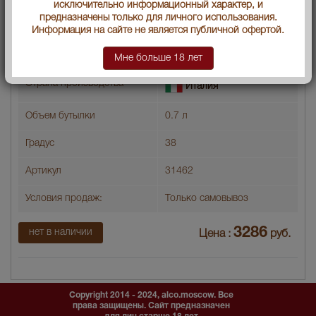
исключительно информационный характер, и
предназначены только для личного использования.
Информация на сайте не является публичной офертой.
Мне больше 18 лет
Граппа Fantinel Refosco Barrique
Страна производства
Италия
Объем бутылки
0.7 л
Градус
38
Артикул
31462
Условия продаж:
Только самовывоз
3286
нет в наличии
Цена :
руб.
Copyright 2014 - 2024, alco.moscow. Все
права защищены. Сайт предназначен