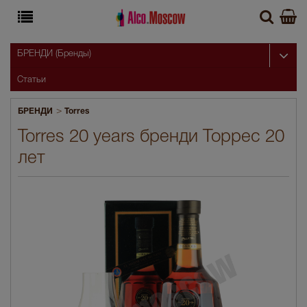
БРЕНДИ (Бренды)
Статьи
>
БРЕНДИ
Torres
Torres 20 years бренди Торрес 20
лет