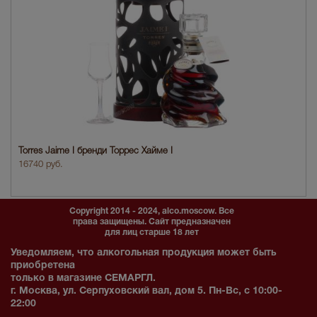
Torres Jaime I бренди Торрес Хайме I
16740 руб.
Copyright 2014 - 2024, alco.moscow. Все
права защищены. Сайт предназначен
для лиц старше 18 лет
Уведомляем, что алкогольная продукция может быть
приобретена
только в магазине СЕМАРГЛ.
г. Москва, ул. Серпуховский вал, дом 5. Пн-Вс, с 10:00-
22:00