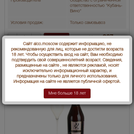
Производитель
Общество с ограниченной
ответственностью "Кубань-
Вино"
Условия продаж:
Только самовывоз
267
В заявку
Цена:
руб.
Сайт alco.moscow содержит информацию, не
рекомендованную для лиц, которые не достигли возраста
18 лет. Чтобы осуществить вход на сайт, Вам необходимо
подтвердить свой совершеннолетний возраст. Сведения,
Другие товары Таманское
размещенные на сайте , не являются рекламой, носят
исключительно информационный характер, и
предназначены только для личного использования.
Информация на сайте не является публичной офертой.
Мне больше 18 лет