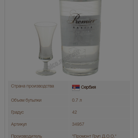
Страна производства
Сербия
Объем бутылки
0.7 л
Градус
42
Артикул
34957
Производитель
"Промонт Груп Д.О.О."