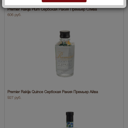
нет в наличии
Premier Rakija Plum Сербская Ракия Премьер Слива
606 руб.
Premier Rakija Quince Сербская Ракия Премьер Айва
927 руб.