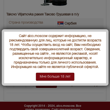
Takovo Viljamovka ракия Таково Грушевая в п/у
Страна производства
Сербия
Объем бутылки
0.7 л
Сайт alco.moscow содержит информацию, не
рекомендованную для лиц, которые не достигли возраста
Градус
40
18 лет. Чтобы осуществить вход на сайт, Вам необходимо
подтвердить свой совершеннолетний возраст. Сведения,
Артикул
28306
размещенные на сайте , не являются рекламой, носят
исключительно информационный характер, и
предназначены только для личного использования.
Производитель
"Компания Таково АД"
Информация на сайте не является публичной офертой.
Условия продаж:
Только самовывоз
Мне больше 18 лет
2482
В заявку
Цена :
руб.
Copyright 2014 - 2024, alco.moscow. Все
права защищены. Сайт предназначен