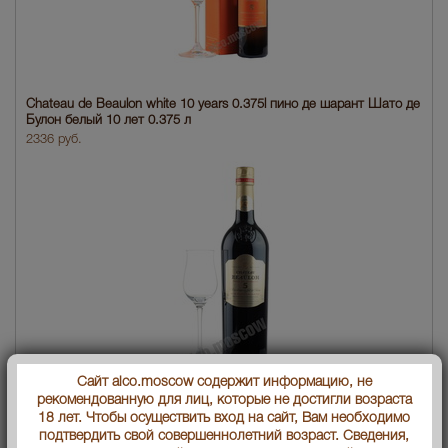
Chateau de Beaulon white 10 years 0.375l пино де шарант Шато де
Булон белый 10 лет 0.375 л
2336 руб.
Сайт alco.moscow содержит информацию, не
рекомендованную для лиц, которые не достигли возраста
Chateau de Beaulon red 5 years пино де шарант Шато де Булон
18 лет. Чтобы осуществить вход на сайт, Вам необходимо
красный 5 лет
подтвердить свой совершеннолетний возраст. Сведения,
6290 руб.