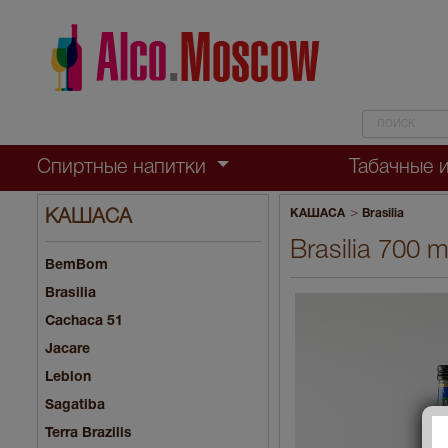
Спиртные напитки
Табачные 
>
КАШАСА
Brasilia
КАШАСА
Brasilia 700
BemBom
Brasilia
Cachaca 51
Jacarе
Leblon
Sagatiba
Terra Brazilis