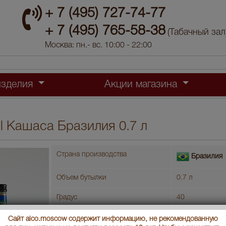
+ 7 (495) 727-74-77
+ 7 (495) 765-58-38
(Табачный зал
Москва: пн.- вс. 10:00 - 22:00
изделия
Акции магазина
 ml Кашаса Бразилия 0.7 л
Страна производства
Бразилия
Объем бутылки
0.7 л
Градус
40
Артикул
23039
Сайт alco.moscow содержит информацию, не рекомендованную