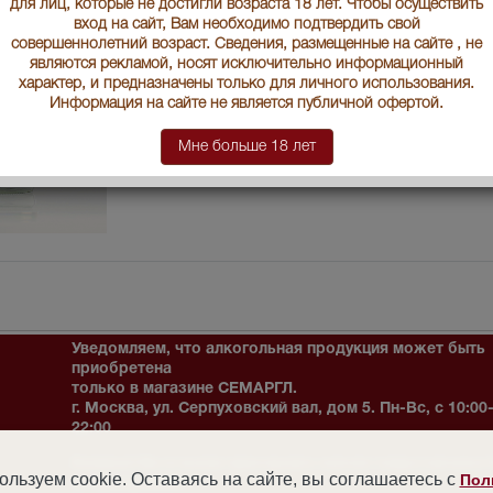
для лиц, которые не достигли возраста 18 лет. Чтобы осуществить
Условия продаж:
Только самовы
вход на сайт, Вам необходимо подтвердить свой
совершеннолетний возраст. Сведения, размещенные на сайте , не
являются рекламой, носят исключительно информационный
нет в наличии
характер, и предназначены только для личного использования.
Информация на сайте не является публичной офертой.
Мне больше 18 лет
Уведомляем, что алкогольная продукция может быть
приобретена
только в магазине СЕМАРГЛ.
г. Москва, ул. Серпуховский вал, дом 5. Пн-Вс, с 10:00
22:00
Внимание! Мы не можем гарантировать наличия товара в магазине 
льзуем cookie. Оставаясь на сайте, вы соглашаетесь с
Пол
его бронирования.