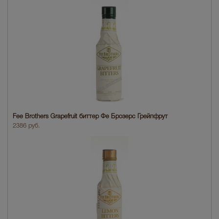
Fee Brothers Grapefruit биттер Фе Брозерс Грейпфрут
2386 руб.