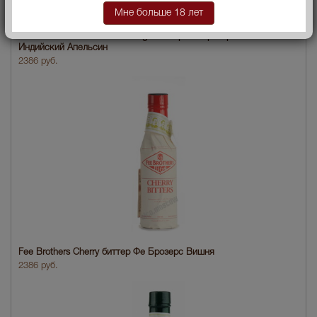
Мне больше 18 лет
Fee Brothers West Indian Orange биттер Фе Брозерс Вест
Индийский Апельсин
2386 руб.
Fee Brothers Cherry биттер Фе Брозерс Вишня
2386 руб.