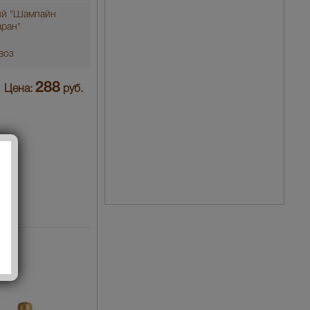
ий "Шампайн
аран"
воз
288
Цена:
руб.