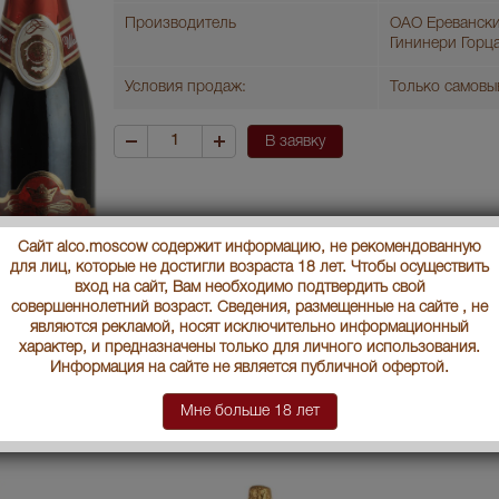
Производитель
ОАО Ереванск
Гининери Горц
Условия продаж:
Только самовы
В заявку
Сайт alco.moscow содержит информацию, не рекомендованную
для лиц, которые не достигли возраста 18 лет. Чтобы осуществить
вход на сайт, Вам необходимо подтвердить свой
совершеннолетний возраст. Сведения, размещенные на сайте , не
являются рекламой, носят исключительно информационный
характер, и предназначены только для личного использования.
Информация на сайте не является публичной офертой.
Мне больше 18 лет
ры Шампайн Гининери Горцаран