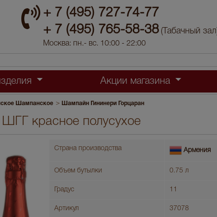
+ 7 (495) 727-74-77
+ 7 (495) 765-58-38
(Табачный зал
Москва: пн.- вс. 10:00 - 22:00
изделия
Акции магазина
>
ское Шампанское
Шампайн Гининери Горцаран
ШГГ красное полусухое
Страна производства
Армения
Объем бутылки
0.75 л
Градус
11
Артикул
37078