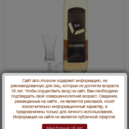
Сайт alco.moscow содержит информацию, не
рекомендованную для лиц, которые не достигли возраста
Страна производства
Мексика
18 лет. Чтобы осуществить вход на сайт, Вам необходимо
подтвердить свой совершеннолетний возраст. Сведения,
размещенные на сайте , не являются рекламой, носят
Объем бутылки
0.75 л
исключительно информационный характер, и
предназначены только для личного использования.
Градус
38
Информация на сайте не является публичной офертой.
Артикул
41663
Мне больше 18 лет